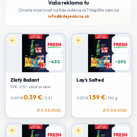
Vaša reklama tu
Chcete inzerovať na KdeJeAkcia.sk? Napíšte nám na
info@kdejeakcia.sk
−
43
%
−
29
%
Zlatý Bažant
Lay's Salted
10% · 0,5 l · zálož za obal
0.39 €
1.59 €
0.69 €
2.25 €
/
0,5 l
/
130 g
21.5-3.6.2026
21.5-3.6.2026