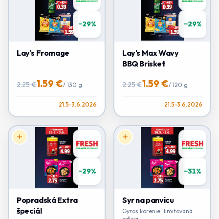
−
29
%
−
29
%
Lay's Fromage
Lay's Max Wavy
BBQ Brisket
1.59 €
1.59 €
2.25 €
2.25 €
/
130 g
/
120 g
21.5-3.6.2026
21.5-3.6.2026
−
29
%
−
31
%
Popradská Extra
Syr na panvicu
špeciál
Gyros korenie · limitovaná
edícia