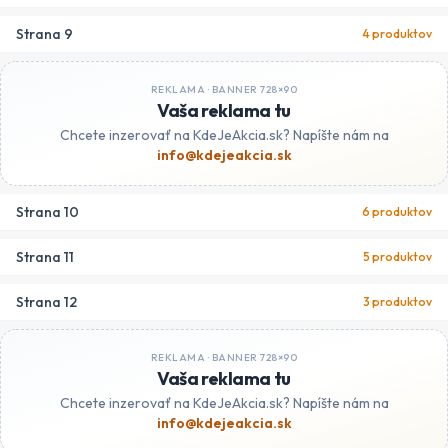
Strana
9
4
produktov
REKLAMA ·
BANNER 728×90
Vaša reklama tu
Chcete inzerovať na KdeJeAkcia.sk? Napíšte nám na
info@kdejeakcia.sk
Strana
10
6
produktov
Strana
11
5
produktov
Strana
12
3
produktov
REKLAMA ·
BANNER 728×90
Vaša reklama tu
Chcete inzerovať na KdeJeAkcia.sk? Napíšte nám na
info@kdejeakcia.sk