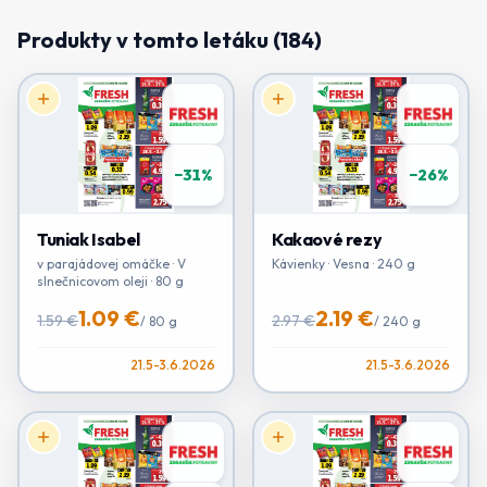
Produkty v tomto letáku (
184
)
−
31
%
−
26
%
Tuniak Isabel
Kakaové rezy
v parajádovej omáčke · V
Kávienky · Vesna · 240 g
slnečnicovom oleji · 80 g
1.09 €
2.19 €
1.59 €
2.97 €
/
80 g
/
240 g
21.5-3.6.2026
21.5-3.6.2026