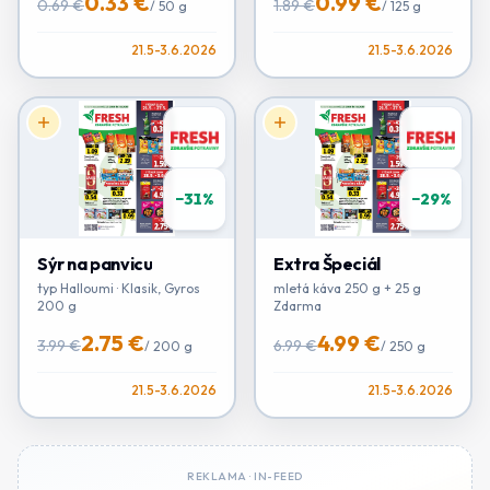
0.33 €
0.99 €
0.69 €
1.89 €
/
50 g
/
125 g
21.5-3.6.2026
21.5-3.6.2026
−
31
%
−
29
%
Sýr na panvicu
Extra Špeciál
typ Halloumi · Klasik, Gyros
mletá káva 250 g + 25 g
200 g
Zdarma
2.75 €
4.99 €
3.99 €
6.99 €
/
200 g
/
250 g
21.5-3.6.2026
21.5-3.6.2026
REKLAMA ·
IN-FEED