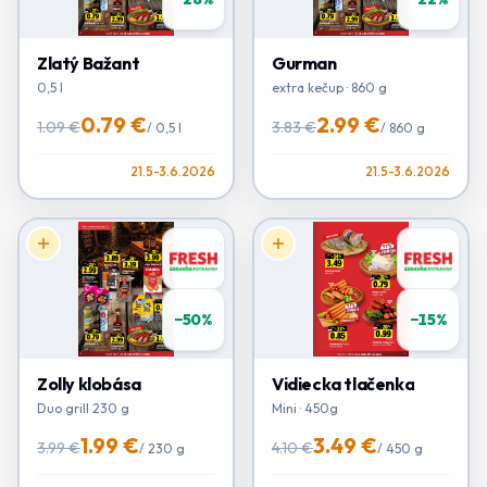
Zlatý Bažant
Gurman
0,5 l
extra kečup · 860 g
0.79 €
2.99 €
1.09 €
3.83 €
/
0,5 l
/
860 g
21.5-3.6.2026
21.5-3.6.2026
−
50
%
−
15
%
Zolly klobása
Vidiecka tlačenka
Duo grill 230 g
Mini · 450g
1.99 €
3.49 €
3.99 €
4.10 €
/
230 g
/
450 g