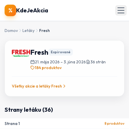
🔍
Produkty
%
KdeJeAkcia
🏪
Obchody
Domov
Letáky
Fresh
📄
Letáky
Fresh
Expirované
Zobraziť všetky akcie
21. mája 2026
–
3. júna 2026
36
strán
184
produktov
Všetky akcie a letáky
Fresh
Strany letáku (
36
)
Strana
1
8
produktov