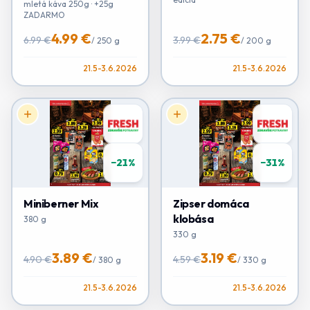
mletá káva 250g · +25g
ZADARMO
4.99 €
2.75 €
6.99 €
3.99 €
/
250 g
/
200 g
21.5-3.6.2026
21.5-3.6.2026
−
21
%
−
31
%
Miniberner Mix
Zipser domáca
klobása
380 g
330 g
3.89 €
3.19 €
4.90 €
4.59 €
/
380 g
/
330 g
21.5-3.6.2026
21.5-3.6.2026