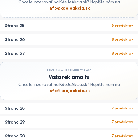
Chcete inzerovať na KdeJeAkcia.sk? Napíšte nám na
info@kdejeakcia.sk
Strana
25
6
produktov
Strana
26
8
produktov
Strana
27
8
produktov
REKLAMA ·
BANNER 728×90
Vaša reklama tu
Chcete inzerovať na KdeJeAkcia.sk? Napíšte nám na
info@kdejeakcia.sk
Strana
28
7
produktov
Strana
29
7
produktov
Strana
30
7
produktov