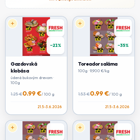
−
21
%
−
35
%
Gazdovská
Toreador saláma
klobása
100g · 9,900 €/kg
údená bukovým drevom ·
100g
0.99 €
0.99 €
1.25 €
1.53 €
/
100 g
/
100 g
21.5-3.6.2026
21.5-3.6.2026