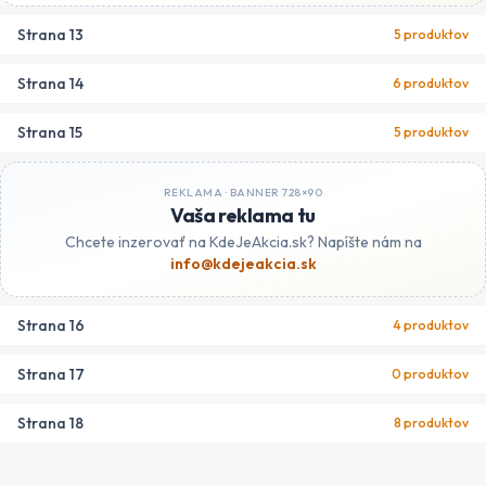
Strana
13
5
produktov
Strana
14
6
produktov
Strana
15
5
produktov
REKLAMA ·
BANNER 728×90
Vaša reklama tu
Chcete inzerovať na KdeJeAkcia.sk? Napíšte nám na
info@kdejeakcia.sk
Strana
16
4
produktov
Strana
17
0
produktov
Strana
18
8
produktov