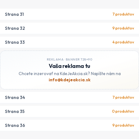
Strana
31
7
produktov
Strana
32
9
produktov
Strana
33
4
produktov
REKLAMA ·
BANNER 728×90
Vaša reklama tu
Chcete inzerovať na KdeJeAkcia.sk? Napíšte nám na
info@kdejeakcia.sk
Strana
34
7
produktov
Strana
35
0
produktov
Strana
36
9
produktov