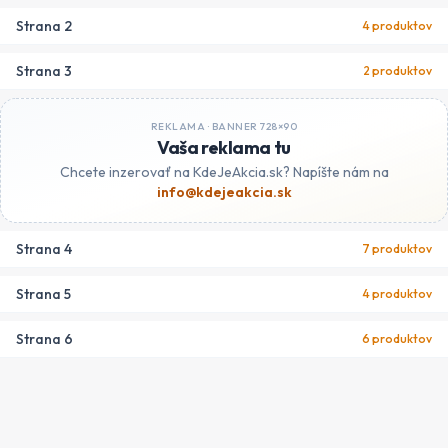
Strana
2
4
produktov
Strana
3
2
produktov
REKLAMA ·
BANNER 728×90
Vaša reklama tu
Chcete inzerovať na KdeJeAkcia.sk? Napíšte nám na
info@kdejeakcia.sk
Strana
4
7
produktov
Strana
5
4
produktov
Strana
6
6
produktov