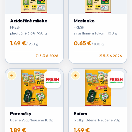
Acidofilné mlieko
Maslenko
FRESH
FRESH
plnotučné 3,6% · 950 g
s rastlinným tukom · 100 g
1.49 €
0.65 €
/
950 g
/
100 g
21.5-3.6.2026
21.5-3.6.2026
Pareničky
Eidam
Údené 98g, Neučené 100g
plátky · Údené, Neučené 90g
1.89 €
1.49 €