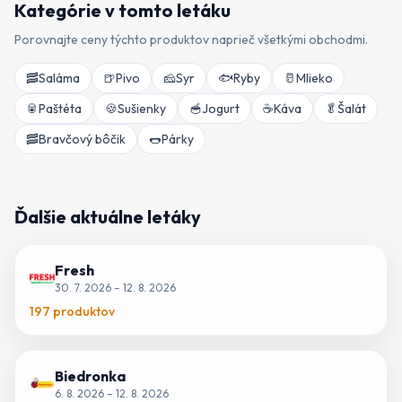
Kategórie v tomto letáku
Porovnajte ceny týchto produktov naprieč všetkými obchodmi.
🥓
Saláma
🍺
Pivo
🧀
Syr
🐟
Ryby
🥛
Mlieko
🥫
Paštéta
🍪
Sušienky
🥣
Jogurt
☕
Káva
🥬
Šalát
🥓
Bravčový bôčik
🌭
Párky
Ďalšie aktuálne letáky
Fresh
30. 7. 2026
–
12. 8. 2026
197
produktov
Biedronka
6. 8. 2026
–
12. 8. 2026