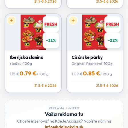
21.5-3.6.2026
21.5-3.6.2026
−
31
%
−
22
%
Iberijska slanina
Císárske párky
s kožou · 100g
Originál, Paprikové · 100g
0.79 €
0.85 €
1.15 €
1.09 €
/
100 g
/
100 g
21.5-3.6.2026
21.5-3.6.2026
REKLAMA ·
IN-FEED
Vaša reklama tu
Chcete inzerovať na KdeJeAkcia.sk? Napíšte nám na
info@kdejeakcia.sk