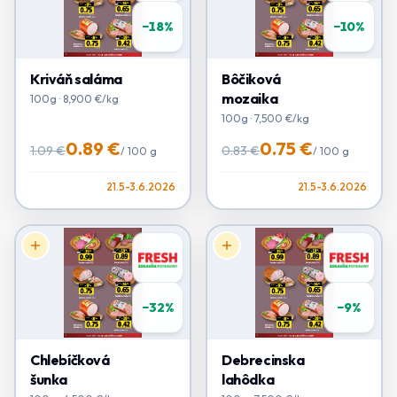
−
18
%
−
10
%
Kriváň saláma
Bôčiková
mozaika
100g · 8,900 €/kg
100g · 7,500 €/kg
0.89 €
0.75 €
1.09 €
0.83 €
/
100 g
/
100 g
21.5-3.6.2026
21.5-3.6.2026
−
32
%
−
9
%
Chlebíčková
Debrecinska
šunka
lahôdka