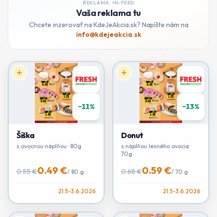
REKLAMA ·
IN-FEED
Vaša reklama tu
Chcete inzerovať na KdeJeAkcia.sk? Napíšte nám na
info@kdejeakcia.sk
−
11
%
−
13
%
Šiška
Donut
s ovocnou náplňou · 80g
s náplňou lesného ovocia ·
70g
0.49 €
0.59 €
0.55 €
0.68 €
/
80 g
/
70 g
21.5-3.6.2026
21.5-3.6.2026