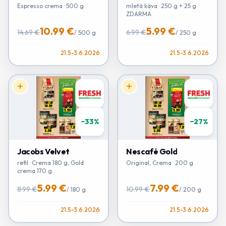
Espresso crema · 500 g
mletá káva · 250 g + 25 g
ZDARMA
10.99 €
5.99 €
14.69 €
6.99 €
/
500 g
/
250 g
21.5-3.6.2026
21.5-3.6.2026
−
33
%
−
27
%
Jacobs Velvet
Nescafé Gold
refil · Crema 180 g, Gold
Original, Crema · 200 g
crema 170 g
5.99 €
7.99 €
8.99 €
10.99 €
/
180 g
/
200 g
21.5-3.6.2026
21.5-3.6.2026