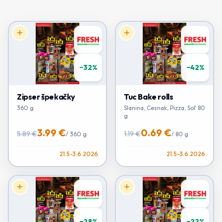
−
32
%
−
42
%
Zipser špekačky
Tuc Bake rolls
360 g
Slanina, Cesnak, Pizza, Soľ 80
g
3.99 €
0.69 €
5.89 €
1.19 €
/
360 g
/
80 g
21.5-3.6.2026
21.5-3.6.2026
−
28
%
−
22
%