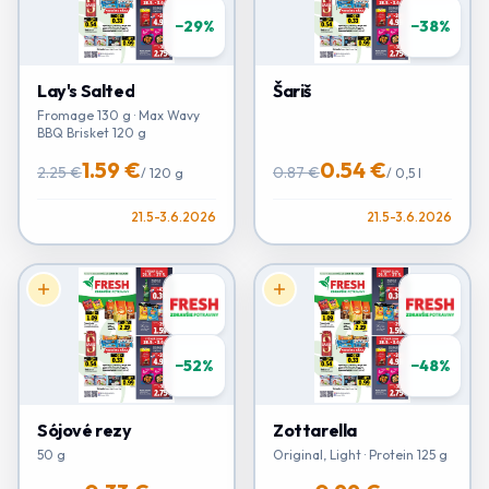
−
29
%
−
38
%
Lay's Salted
Šariš
Fromage 130 g · Max Wavy
BBQ Brisket 120 g
1.59 €
0.54 €
2.25 €
0.87 €
/
120 g
/
0,5 l
21.5-3.6.2026
21.5-3.6.2026
−
52
%
−
48
%
Sójové rezy
Zottarella
50 g
Original, Light · Protein 125 g