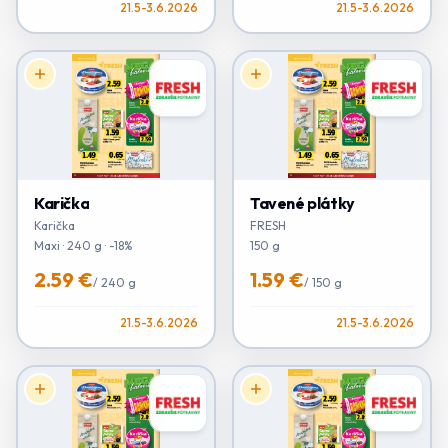
21.5-3.6.2026
21.5-3.6.2026
Karička
Tavené plátky
Karička
FRESH
Maxi · 240 g · -18%
150 g
2.59 €
1.59 €
/
240 g
/
150 g
21.5-3.6.2026
21.5-3.6.2026