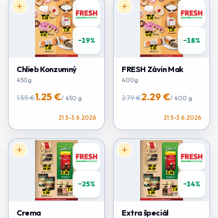
−
19
%
−
18
%
Chlieb Konzumný
FRESH Závin Mak
450g
400g
1.25 €
2.29 €
1.55 €
2.79 €
/
450 g
/
400 g
21.5-3.6.2026
21.5-3.6.2026
−
25
%
−
14
%
Crema
Extra špeciál