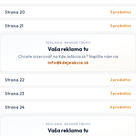
Strana
20
5
produktov
Strana
21
5
produktov
REKLAMA ·
BANNER 728×90
Vaša reklama tu
Chcete inzerovať na KdeJeAkcia.sk? Napíšte nám na
info@kdejeakcia.sk
Strana
22
2
produktov
Strana
23
3
produktov
Strana
24
4
produktov
REKLAMA ·
BANNER 728×90
Vaša reklama tu