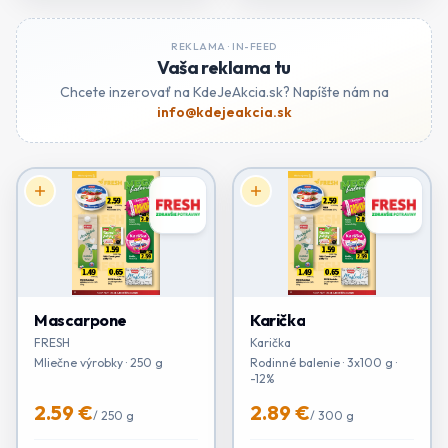
REKLAMA ·
IN-FEED
Vaša reklama tu
Chcete inzerovať na KdeJeAkcia.sk? Napíšte nám na
info@kdejeakcia.sk
Mascarpone
Karička
FRESH
Karička
Mliečne výrobky · 250 g
Rodinné balenie · 3x100 g ·
-12%
2.59 €
2.89 €
/
250 g
/
300 g