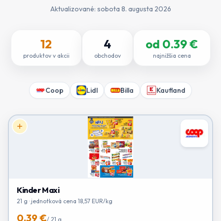
Aktualizované:
sobota 8. augusta 2026
12
4
od
0.39
€
produktov v akcii
obchodov
najnižšia cena
Coop
Lidl
Billa
Kaufland
Kinder Maxi
21 g · jednotková cena 18,57 EUR/kg
0.39 €
/
21 g