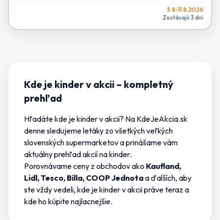
5.8-11.8.2026
Zostávajú 3 dni
Kde je kinder v akcii
– kompletný
prehľad
Hľadáte
kde je kinder v akcii
? Na KdeJeAkcia.sk
denne sledujeme letáky zo všetkých veľkých
slovenských supermarketov a prinášame vám
aktuálny prehľad akcií na
kinder
.
Porovnávame ceny z obchodov ako
Kaufland,
Lidl, Tesco, Billa, COOP Jednota
a ďalších, aby
ste vždy vedeli,
kde je kinder v akcii
práve teraz a
kde
ho
kúpite najlacnejšie.