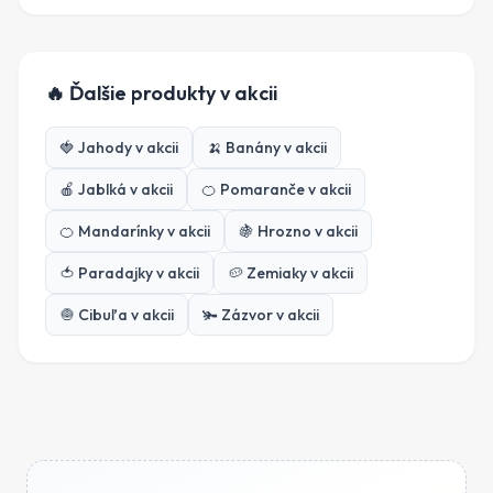
🔥 Ďalšie produkty v akcii
🍓
Jahody
v akcii
🍌
Banány
v akcii
🍎
Jablká
v akcii
🍊
Pomaranče
v akcii
🍊
Mandarínky
v akcii
🍇
Hrozno
v akcii
🍅
Paradajky
v akcii
🥔
Zemiaky
v akcii
🧅
Cibuľa
v akcii
🫚
Zázvor
v akcii