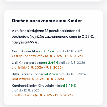
Dnešné porovnanie cien:
Kinder
Aktuálne sledujeme
12
ponúk
na
kinder
z
4
obchodov.
Najnižšia zaznamenaná cena je 0.39 €
,
najvyššia 4.99 €.
Coop
:
Kinder Maxi
od
0.39
€
platí do
12. 8. 2026
COOP Jednota leták (6. 8. 2026 - 12. 8. 2026)
Lidl
:
Kinder paradiso
od
2.49
€
platí do
9. 8. 2026
Lidl leták (3. 8. 2026 - 9. 8. 2026)
Billa
:
Ferrero Rocher
od
2.59
€
platí do
11. 8. 2026
Billa leták (5. 8. 2026 - 11. 8. 2026)
Kaufland
:
Kinder Chocolate mini
od
3.49
€
platí do
12. 8. 2026
Kaufland leták (6. 8. 2026 - 12. 8. 2026)