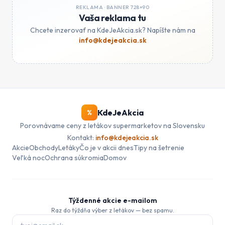
REKLAMA ·
BANNER 728×90
Vaša reklama tu
Chcete inzerovať na KdeJeAkcia.sk? Napíšte nám na
info@kdejeakcia.sk
KdeJeAkcia
%
Porovnávame ceny z letákov supermarketov na Slovensku
Kontakt:
info@kdejeakcia.sk
Akcie
Obchody
Letáky
Čo je v akcii dnes
Tipy na šetrenie
Veľká noc
Ochrana súkromia
Domov
Týždenné akcie e-mailom
Raz do týždňa výber z letákov — bez spamu.
E-mail pre odber akcií