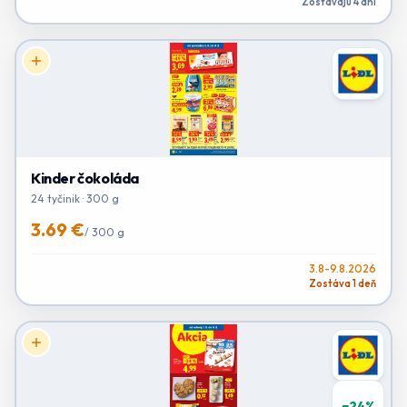
Zostávajú 4 dni
Kinder čokoláda
24 tyčinik · 300 g
3.69 €
/
300 g
3.8-9.8.2026
Zostáva 1 deň
−
24
%