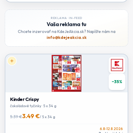
REKLAMA ·
IN-FEED
Vaša reklama tu
Chcete inzerovať na KdeJeAkcia.sk? Napíšte nám na
info@kdejeakcia.sk
−
35
%
Kinder Crispy
čokoládové tyčinky · 5 x 34 g
3.49 €
5.39 €
/
5 x 34 g
6.8-12.8.2026