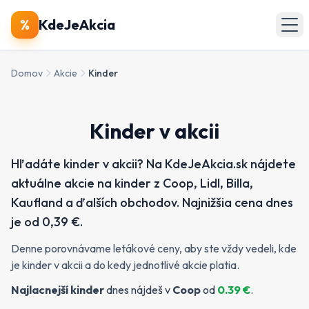
🔍
Produkty
%
KdeJeAkcia
🏪
Obchody
Domov
Akcie
Kinder
📄
Letáky
Kinder v akcii
Zobraziť všetky akcie
Hľadáte kinder v akcii? Na KdeJeAkcia.sk nájdete
aktuálne akcie na kinder z Coop, Lidl, Billa,
Kaufland a ďalších obchodov. Najnižšia cena dnes
je od 0,39 €.
Denne porovnávame letákové ceny, aby ste vždy vedeli, kde
je kinder v akcii a do kedy jednotlivé akcie platia.
Najlacnejší
kinder
dnes nájdeš v
Coop
od
0.39
€
.