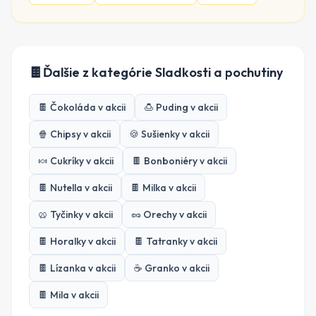
🍫
Ďalšie z kategórie
Sladkosti a pochutiny
🍫
Čokoláda
v akcii
🍮
Puding
v akcii
🍿
Chipsy
v akcii
🍪
Sušienky
v akcii
🍬
Cukríky
v akcii
🍫
Bonboniéry
v akcii
🍫
Nutella
v akcii
🍫
Milka
v akcii
🥨
Tyčinky
v akcii
🥜
Orechy
v akcii
🍫
Horalky
v akcii
🍫
Tatranky
v akcii
🍫
Lízanka
v akcii
☕
Granko
v akcii
🍫
Mila
v akcii