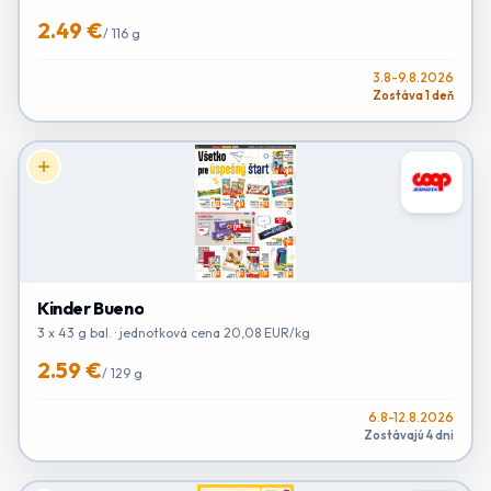
2.49 €
/
116 g
3.8-9.8.2026
Zostáva 1 deň
Kinder Bueno
3 x 43 g bal. · jednotková cena 20,08 EUR/kg
2.59 €
/
129 g
6.8-12.8.2026
Zostávajú 4 dni