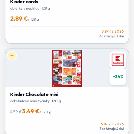
Kinder cards
oblátky s náplňou · 128 g
2.89 €
/
128 g
5.8-11.8.2026
Zostávajú 3 dni
−
24
%
Kinder Chocolate mini
čokoládové mini tyčinky · 120 g
3.49 €
4.59 €
/
120 g
6.8-12.8.2026
Zostávajú 4 dni