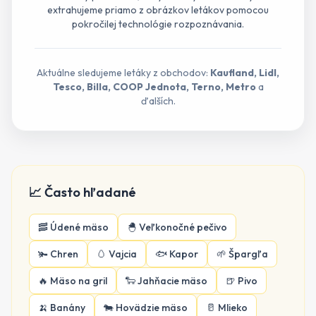
extrahujeme priamo z obrázkov letákov pomocou
pokročilej technológie rozpoznávania.
Aktuálne sledujeme letáky z obchodov:
Kaufland, Lidl,
Tesco, Billa, COOP Jednota, Terno, Metro
a
ďalších.
📈 Často hľadané
🥓
Údené mäso
🐣
Veľkonočné pečivo
🫚
Chren
🥚
Vajcia
🐟
Kapor
🌱
Špargľa
🔥
Mäso na gril
🐑
Jahňacie mäso
🍺
Pivo
🍌
Banány
🐄
Hovädzie mäso
🥛
Mlieko