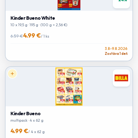
Kinder Bueno White
10 x 19,5 g · 195 g · (100 g = 2,56 €)
4.99 €
6.59 €
/
1 ks
3.8-9.8.2026
Zostáva 1 deň
Kinder Bueno
multipack · 4 x 62 g
4.99 €
/
4 x 62 g