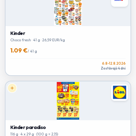
Kinder
Choco fresh · 41 g · 26,59 EUR/kg
1.09 €
/
41 g
6.8-12.8.2026
Zostávajú 4 dni
Kinder paradiso
116 g · 4 x 29 g · (100 g = 2,15)