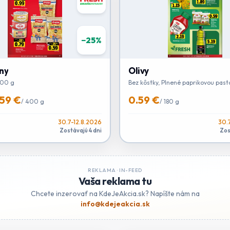
−
25
%
ny
Olivy
400 g
Bez kôstky, Plnené paprikovou past
.59 €
0.59 €
/
400 g
/
180 g
30.7-12.8.2026
30.
Zostávajú 4 dni
Zos
REKLAMA ·
IN-FEED
Vaša reklama tu
Chcete inzerovať na KdeJeAkcia.sk? Napíšte nám na
info@kdejeakcia.sk