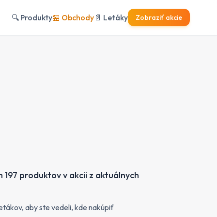
🔍
Produkty
🏪
Obchody
📄
Letáky
Zobraziť akcie
197 produktov v akcii z aktuálnych
tákov, aby ste vedeli, kde nakúpiť