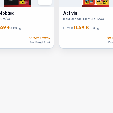
 klobása
Activia
00 €/kg
Biela, Jahoda, Marhuľa · 120g
.49 €
0.49 €
0.75 €
/
100 g
/
120 g
30.7-12.8.2026
30.
Zostávajú 4 dni
Zos