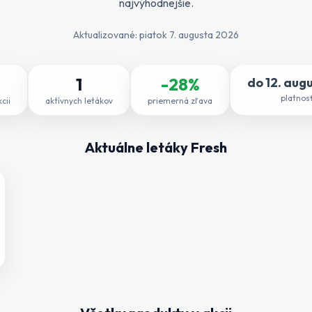
najvýhodnejšie.
Aktualizované:
piatok 7. augusta 2026
1
-
28
%
do
12. aug
platnosť
cii
aktívnych letákov
priemerná zľava
Aktuálne letáky
Fresh