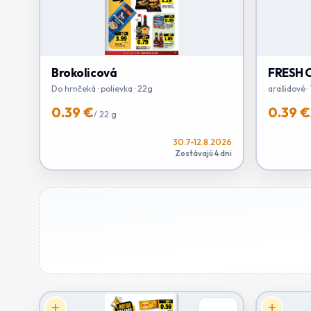
Brokolicová
FRESH 
Do hrnčeká · polievka · 22g
arašidové ·
0.39 €
0.39 €
/
22 g
30.7-12.8.2026
Zostávajú 4 dni