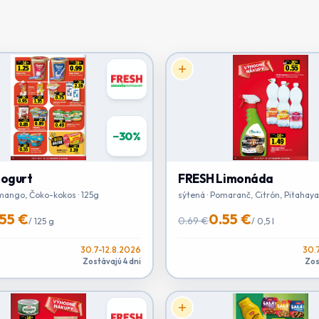
−
30
%
jogurt
FRESH Limonáda
ango, Čoko-kokos · 125g
sýtená · Pomaranč, Citrón, Pitahaya
55 €
0.55 €
0.69 €
/
125 g
/
0,5 l
30.7-12.8.2026
30.
Zostávajú 4 dni
Zos