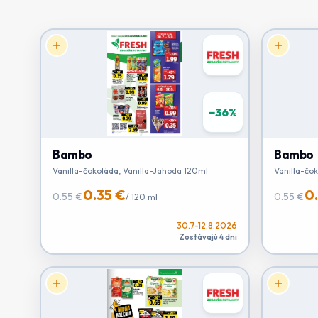
−
36
%
Bambo
Bambo
Vanilla-čokoláda, Vanilla-Jahoda 120ml
Vanilla-čok
0.35 €
0
0.55 €
0.55 €
/
120 ml
30.7-12.8.2026
Zostávajú 4 dni