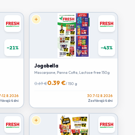
−
21
%
−
43
%
Jogobella
Mascarpone, Panna Cotta, Lactose free 150g
0.39 €
0.69 €
/
150 g
7-12.8.2026
30.7-12.8.2026
távajú 4 dni
Zostávajú 4 dni