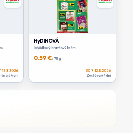
HyDINOVÁ
ou
lahôdkový bravčový krém
0.59 €
/
75 g
7-12.8.2026
30.7-12.8.2026
távajú 4 dni
Zostávajú 4 dni