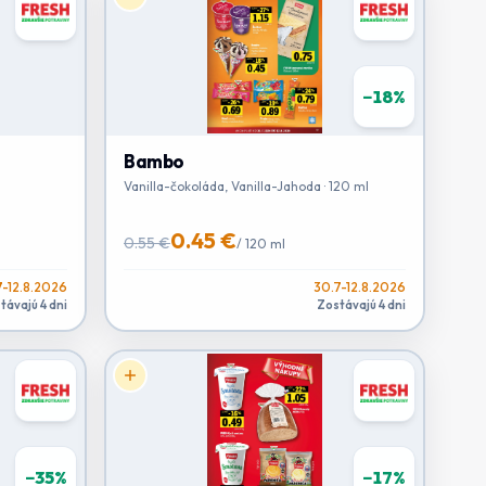
−
18
%
Bambo
Vanilla-čokoláda, Vanilla-Jahoda · 120 ml
0.45 €
0.55 €
/
120 ml
7-12.8.2026
30.7-12.8.2026
távajú 4 dni
Zostávajú 4 dni
−
35
%
−
17
%