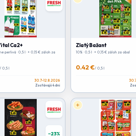
ital Ca2+
Zlatý Bažant
 perlivá · 0,5 l · + 0,15 € záloh za
10% · 0,5 l · + 0,15 € záloh za obal
0.42 €
/
0,5 l
/
0,5 l
30.7-12.8.2026
30.
Zostávajú 4 dni
Zos
−
23
%