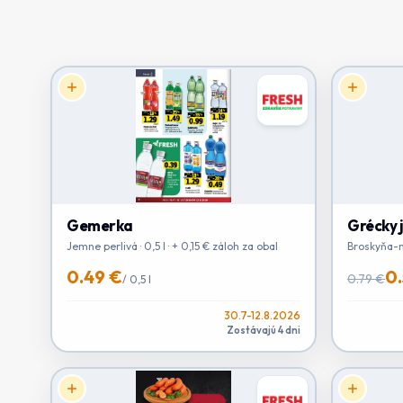
Gemerka
Grécky 
Jemne perlivá · 0,5 l · + 0,15 € záloh za obal
Broskyňa-m
0.49 €
0.
0.79 €
/
0,5 l
30.7-12.8.2026
Zostávajú 4 dni