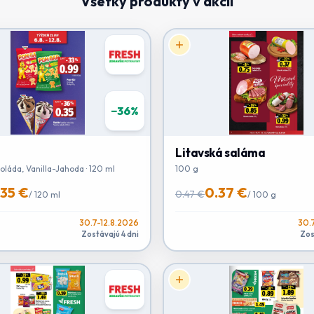
Všetky produkty v akcii
−
36
%
Litavská saláma
oláda, Vanilla-Jahoda · 120 ml
100 g
.35 €
0.37 €
0.47 €
/
120 ml
/
100 g
30.7-12.8.2026
30.
Zostávajú 4 dni
Zos