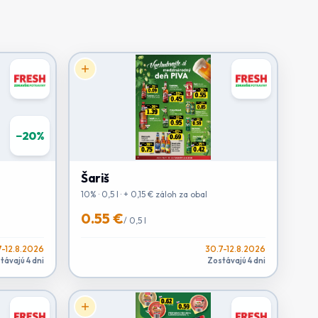
−
20
%
Šariš
10% · 0,5 l · + 0,15 € záloh za obal
0.55 €
/
0,5 l
7-12.8.2026
30.7-12.8.2026
távajú 4 dni
Zostávajú 4 dni