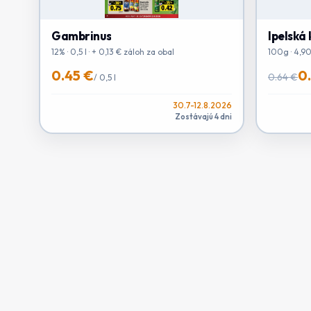
Gambrinus
Ipelská
12% · 0,5 l · + 0,13 € záloh za obal
100g · 4,9
0.45 €
0
0.64 €
/
0,5 l
30.7-12.8.2026
Zostávajú 4 dni