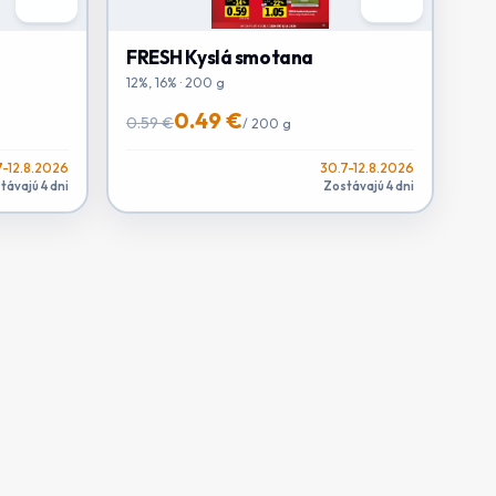
FRESH Kyslá smotana
12%, 16% · 200 g
0.49 €
0.59 €
/
200 g
7-12.8.2026
30.7-12.8.2026
távajú 4 dni
Zostávajú 4 dni