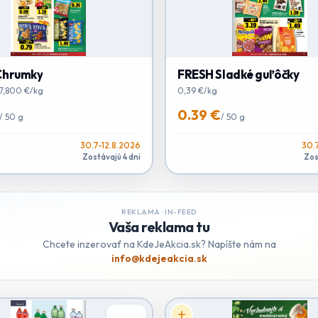
Chrumky
FRESH Sladké guľôčky
 7,800 €/kg
0,39 €/kg
0.39 €
/
50 g
/
50 g
30.7-12.8.2026
30.
Zostávajú 4 dni
Zos
REKLAMA ·
IN-FEED
Vaša reklama tu
Chcete inzerovať na KdeJeAkcia.sk? Napíšte nám na
info@kdejeakcia.sk