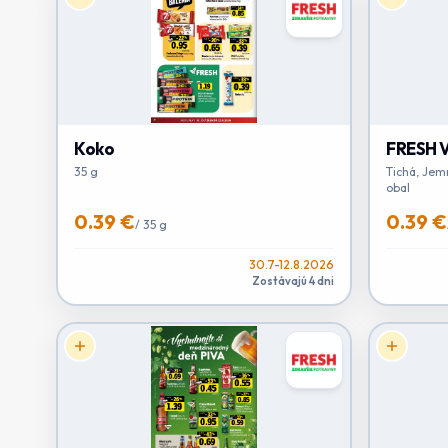
Koko
FRESH V
35 g
Tichá, Jemne
obal
0.39 €
0.39 €
/
35 g
30.7-12.8.2026
Zostávajú 4 dni