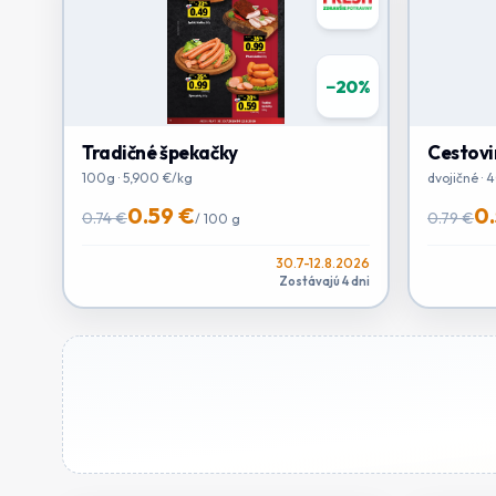
−
20
%
Tradičné špekačky
Cestovi
100g · 5,900 €/kg
dvojičné · 
0.59 €
0
0.74 €
0.79 €
/
100 g
30.7-12.8.2026
Zostávajú 4 dni