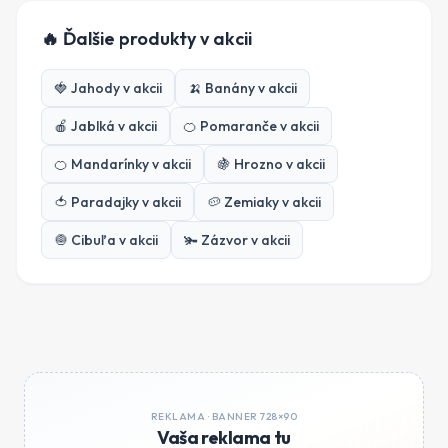
🔥 Ďalšie produkty v akcii
🍓
Jahody
v akcii
🍌
Banány
v akcii
🍎
Jablká
v akcii
🍊
Pomaranče
v akcii
🍊
Mandarínky
v akcii
🍇
Hrozno
v akcii
🍅
Paradajky
v akcii
🥔
Zemiaky
v akcii
🧅
Cibuľa
v akcii
🫚
Zázvor
v akcii
REKLAMA ·
BANNER 728×90
Vaša reklama tu