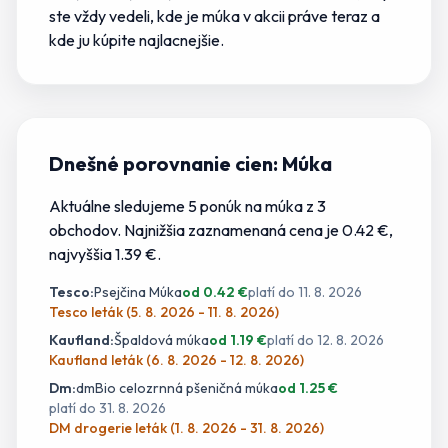
ste vždy vedeli,
kde je múka v akcii
práve teraz a
kde
ju
kúpite najlacnejšie.
Dnešné porovnanie cien:
Múka
Aktuálne sledujeme
5
ponúk
na
múka
z
3
obchodov.
Najnižšia zaznamenaná cena je 0.42 €
,
najvyššia 1.39 €.
Tesco
:
Psejčina Múka
od
0.42
€
platí do
11. 8. 2026
Tesco leták (5. 8. 2026 - 11. 8. 2026)
Kaufland
:
Špaldová múka
od
1.19
€
platí do
12. 8. 2026
Kaufland leták (6. 8. 2026 - 12. 8. 2026)
Dm
:
dmBio celozrnná pšeničná múka
od
1.25
€
platí do
31. 8. 2026
DM drogerie leták (1. 8. 2026 - 31. 8. 2026)