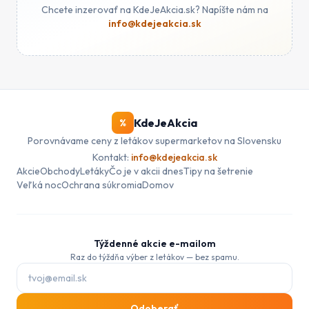
Chcete inzerovať na KdeJeAkcia.sk? Napíšte nám na
info@kdejeakcia.sk
KdeJeAkcia
%
Porovnávame ceny z letákov supermarketov na Slovensku
Kontakt:
info@kdejeakcia.sk
Akcie
Obchody
Letáky
Čo je v akcii dnes
Tipy na šetrenie
Veľká noc
Ochrana súkromia
Domov
Týždenné akcie e-mailom
Raz do týždňa výber z letákov — bez spamu.
E-mail pre odber akcií
Odoberať