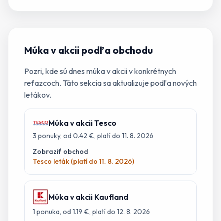
Múka
v akcii podľa obchodu
Pozri, kde sú dnes
múka
v akcii v konkrétnych
reťazcoch. Táto sekcia sa aktualizuje podľa nových
letákov.
Múka
v akcii
Tesco
3
ponuky
, od 0.42 €
, platí do 11. 8. 2026
Zobraziť obchod
Tesco leták (platí do 11. 8. 2026)
Múka
v akcii
Kaufland
1
ponuka
, od 1.19 €
, platí do 12. 8. 2026