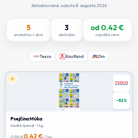
Aktualizované:
sobota 8. augusta 2026
5
3
od
0.42
€
produktov v akcii
obchodov
najnižšia cena
Tesco
Kaufland
Dm
−
51
%
Psejčina Múka
hladká špeciál · 1 kg
0.42 €
0.86 €
/
1 kg