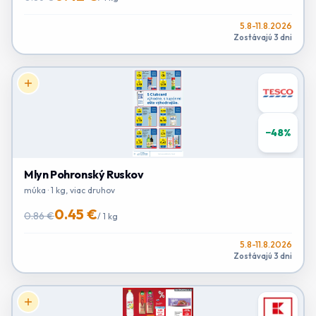
5.8-11.8.2026
Zostávajú 3 dni
−
48
%
Mlyn Pohronský Ruskov
múka · 1 kg, viac druhov
0.45 €
0.86 €
/
1 kg
5.8-11.8.2026
Zostávajú 3 dni