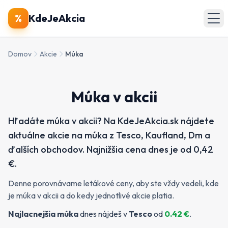
🔍
Produkty
%
KdeJeAkcia
🏪
Obchody
Domov
Akcie
Múka
📄
Letáky
Múka v akcii
Zobraziť všetky akcie
Hľadáte múka v akcii? Na KdeJeAkcia.sk nájdete
aktuálne akcie na múka z Tesco, Kaufland, Dm a
ďalších obchodov. Najnižšia cena dnes je od 0,42
€.
Denne porovnávame letákové ceny, aby ste vždy vedeli, kde
je múka v akcii a do kedy jednotlivé akcie platia.
Najlacnejšia
múka
dnes nájdeš v
Tesco
od
0.42
€
.