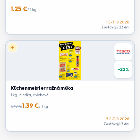
1.25 €
/
1 kg
1.8-31.8.2026
Zostávajú 23 dni
−
22
%
Küchenmeister ražná múka
1 kg · hladká, chlebová
1.39 €
1.79 €
/
1 kg
5.8-11.8.2026
Zostávajú 3 dni