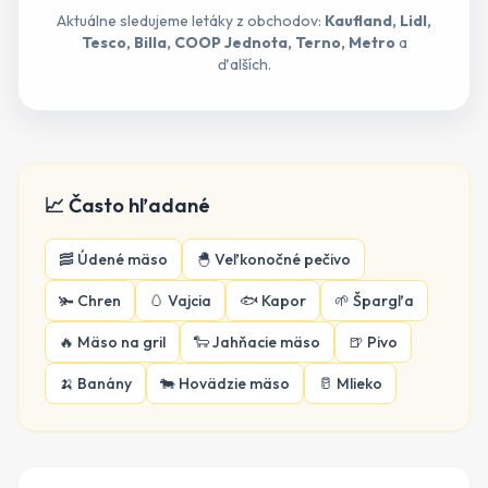
Aktuálne sledujeme letáky z obchodov:
Kaufland, Lidl,
Tesco, Billa, COOP Jednota, Terno, Metro
a
ďalších.
📈 Často hľadané
🥓
Údené mäso
🐣
Veľkonočné pečivo
🫚
Chren
🥚
Vajcia
🐟
Kapor
🌱
Špargľa
🔥
Mäso na gril
🐑
Jahňacie mäso
🍺
Pivo
🍌
Banány
🐄
Hovädzie mäso
🥛
Mlieko