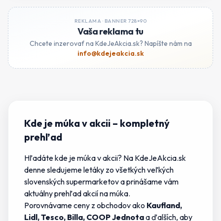
REKLAMA ·
BANNER 728×90
Vaša reklama tu
Chcete inzerovať na KdeJeAkcia.sk? Napíšte nám na
info@kdejeakcia.sk
Kde je múka v akcii
– kompletný
prehľad
Hľadáte
kde je múka v akcii
? Na KdeJeAkcia.sk
denne sledujeme letáky zo všetkých veľkých
slovenských supermarketov a prinášame vám
aktuálny prehľad akcií na
múka
.
Porovnávame ceny z obchodov ako
Kaufland,
Lidl, Tesco, Billa, COOP Jednota
a ďalších, aby