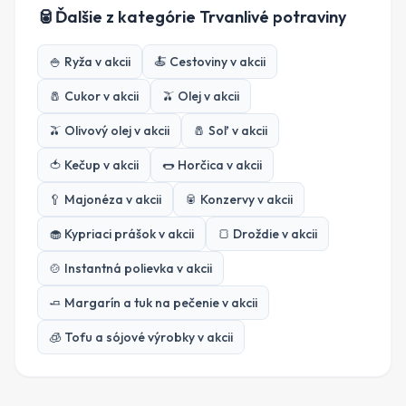
🥫
Ďalšie z kategórie
Trvanlivé potraviny
🍚
Ryža
v akcii
🍝
Cestoviny
v akcii
🧂
Cukor
v akcii
🫒
Olej
v akcii
🫒
Olivový olej
v akcii
🧂
Soľ
v akcii
🍅
Kečup
v akcii
🌭
Horčica
v akcii
🥄
Majonéza
v akcii
🥫
Konzervy
v akcii
🧁
Kypriaci prášok
v akcii
🍞
Droždie
v akcii
🍲
Instantná polievka
v akcii
🧈
Margarín a tuk na pečenie
v akcii
🧊
Tofu a sójové výrobky
v akcii