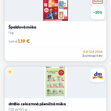
−
20
%
Špaldová múka
1 kg
1.19 €
1.49 €
6.8-12.8.2026
Zostávajú 4 dni
dmBio celozrnná pšeničná múka
0,13 za 100 g