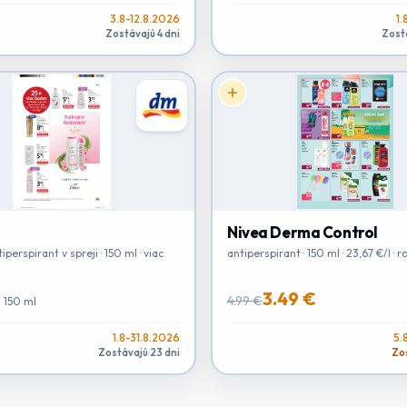
3.8-12.8.2026
1.
Zostávajú 4 dni
Zost
Nivea Derma Control
perspirant v spreji · 150 ml · viac
antiperspirant · 150 ml · 23,67 €/l · 
3.49 €
4.99 €
/
150 ml
1.8-31.8.2026
5.
Zostávajú 23 dni
Zos