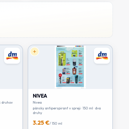
NIVEA
c druhov
Nivea
pánsky antiperspirant v spreji · 150 ml · dva
druhy
3.25 €
/
150 ml