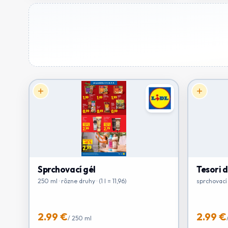
Sprchovací gél
Tesori 
250 ml · rôzne druhy · (1 l = 11,96)
sprchovací g
2.99 €
2.99 €
/
250 ml