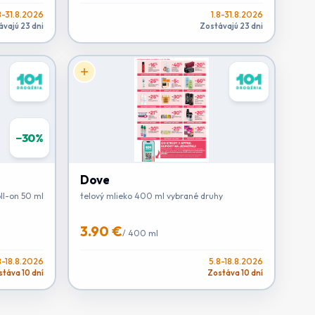
8-31.8.2026
1.8-31.8.2026
ávajú 23 dni
Zostávajú 23 dni
−
30
%
Dove
roll-on 50 ml
telový mlieko 400 ml vybrané druhy
3.90 €
/
400 ml
8-18.8.2026
5.8-18.8.2026
táva 10 dní
Zostáva 10 dní