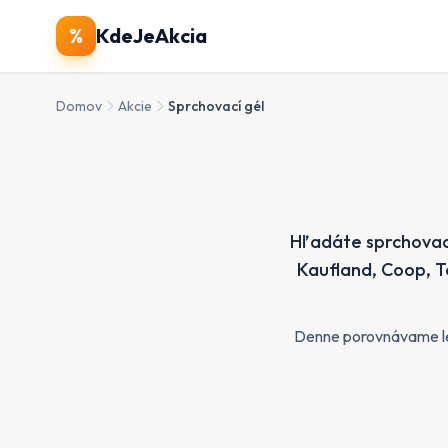
%
KdeJeAkcia
Domov
Akcie
Sprchovací gél
Hľadáte sprchovací
Kaufland, Coop, Te
Denne porovnávame letá