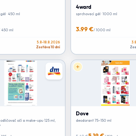
4ward
gél · 450 ml
sprchovací gél · 1000 ml
3.99 €
/
450 ml
/
1000 ml
5.8-18.8.2026
3.
Zostáva 10 dní
Zos
Dove
 odličovač očí a make-upu 125 ml,
deodorant 75–150 ml
v
5.19 €