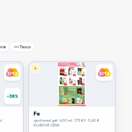
rie
Tesco
−
38
%
Fa
ml
sprchovací gél · 400 ml · 7,73 €/l · 0,60 €
KLUBOVÁ CENA