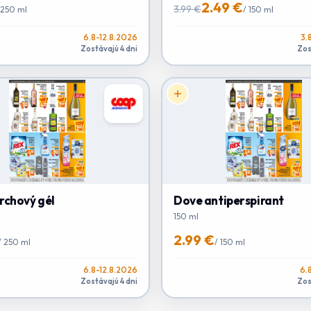
2.49 €
3.99 €
250 ml
/
150 ml
6.8-12.8.2026
3.
Zostávajú 4 dni
Zos
rchový gél
Dove antiperspirant
150 ml
2.99 €
/
250 ml
/
150 ml
6.8-12.8.2026
6.
Zostávajú 4 dni
Zos