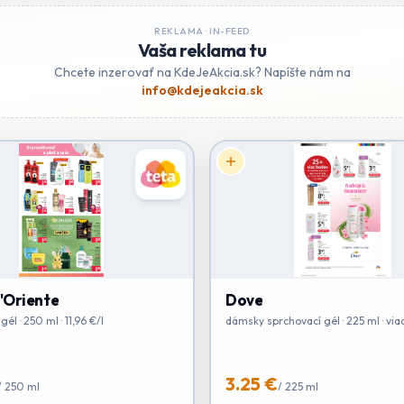
REKLAMA ·
IN-FEED
Vaša reklama tu
Chcete inzerovať na KdeJeAkcia.sk? Napíšte nám na
info@kdejeakcia.sk
d'Oriente
Dove
él · 250 ml · 11,96 €/l
dámsky sprchovací gél · 225 ml · via
3.25 €
/
250 ml
/
225 ml