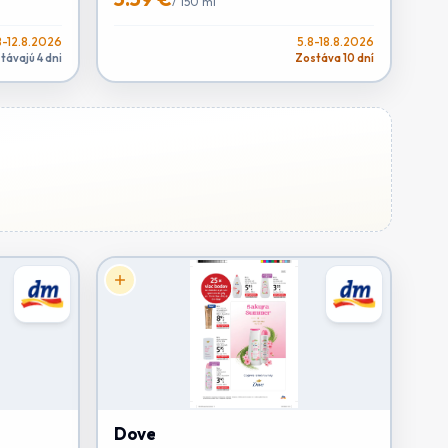
/
150 ml
8-12.8.2026
5.8-18.8.2026
távajú 4 dni
Zostáva 10 dní
Dove