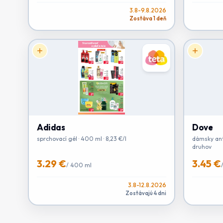
3.8-9.8.2026
Zostáva 1 deň
Adidas
Dove
sprchovací gél · 400 ml · 8,23 €/l
dámsky anti
druhov
3.29 €
3.45 €
/
400 ml
3.8-12.8.2026
Zostávajú 4 dni