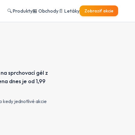
🔍
Produkty
🏪
Obchody
📄
Letáky
Zobraziť akcie
na sprchovací gél z
ena dnes je od 1,99
o kedy jednotlivé akcie