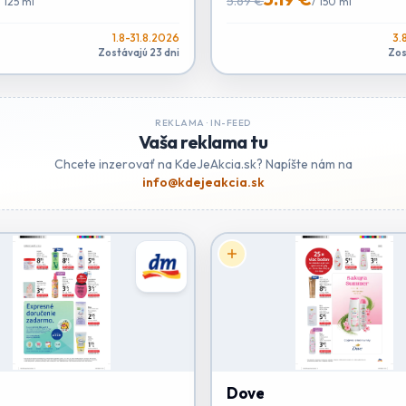
5.69 €
/
125 ml
/
150 ml
1.8-31.8.2026
3.
Zostávajú 23 dni
Zos
REKLAMA ·
IN-FEED
Vaša reklama tu
Chcete inzerovať na KdeJeAkcia.sk? Napíšte nám na
info@kdejeakcia.sk
Dove