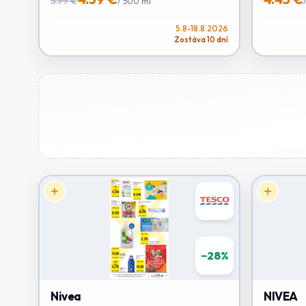
5.99 €
/
500 ml
5.8-18.8.2026
Zostáva 10 dní
−
28
%
Nivea
NIVEA