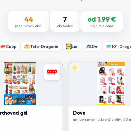
44
7
od
1.99
€
produktov v akcii
obchodov
najnižšia cena
Coop
Teta-Drogerie
Lidl
Dm
101-Droge
rchovací gél
Dove
antiperspirant vybraný druhý, 150 