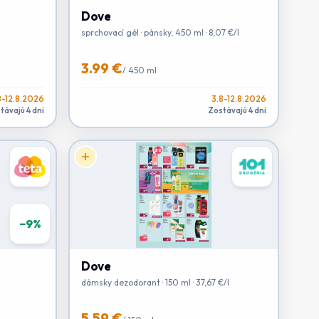
Dove
sprchovací gél · pánsky, 450 ml · 8,07 €/l
3.99 €
/
450 ml
8-12.8.2026
3.8-12.8.2026
távajú 4 dni
Zostávajú 4 dni
−
9
%
Dove
dámsky dezodorant · 150 ml · 37,67 €/l
5.59 €