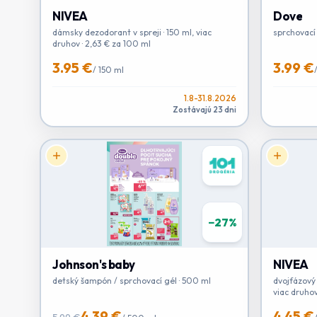
NIVEA
Dove
dámsky dezodorant v spreji · 150 ml, viac
sprchovací 
druhov · 2,63 € za 100 ml
3.95 €
3.99 €
/
150 ml
1.8-31.8.2026
Zostávajú 23 dni
−
27
%
Johnson's baby
NIVEA
detský šampón / sprchovací gél · 500 ml
dvojfázový
viac druho
4.39 €
4.45 €