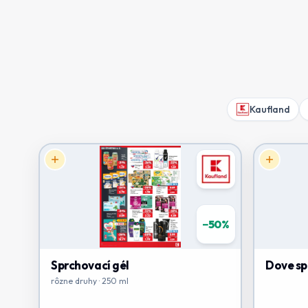
Kaufland
−
50
%
Sprchovací gél
Dove sp
rôzne druhy · 250 ml