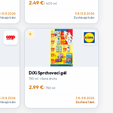
2.49 €
/
400 ml
8-12.8.2026
3.8-12.8.2026
távajú 4 dni
Zostávajú 4 dni
DiXi Sprchovací gél
750 ml · rôzne druhy
2.99 €
/
750 ml
8-12.8.2026
3.8-9.8.2026
távajú 4 dni
Zostáva 1 deň