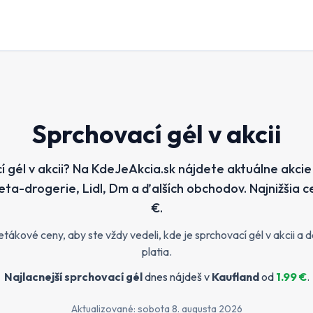
Sprchovací gél v akcii
 gél v akcii? Na KdeJeAkcia.sk nájdete aktuálne akcie 
ta-drogerie, Lidl, Dm a ďalších obchodov. Najnižšia c
€.
kové ceny, aby ste vždy vedeli, kde je sprchovací gél v akcii a d
platia.
Najlacnejší
sprchovací gél
dnes nájdeš v
Kaufland
od
1.99
€
.
Aktualizované:
sobota 8. augusta 2026