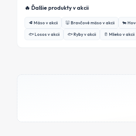
🔥 Ďalšie produkty v akcii
🥩
Mäso
v akcii
🐷
Bravčové mäso
v akcii
🐄
Hov
🐟
Losos
v akcii
🐟
Ryby
v akcii
🥛
Mlieko
v akcii