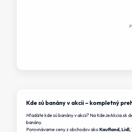
P
Kde sú banány v akcii
– kompletný pre
Hľadáte
kde sú banány v akcii
? Na KdeJeAkcia.sk de
banány
.
Porovnávame ceny z obchodov ako
Kaufland, Lidl