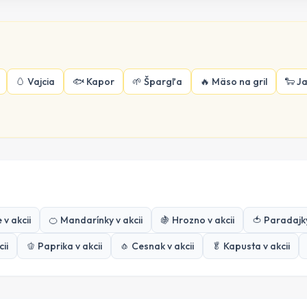
🥚
Vajcia
🐟
Kapor
🌱
Špargľa
🔥
Mäso na gril
🐑
J
e
v akcii
🍊
Mandarínky
v akcii
🍇
Hrozno
v akcii
🍅
Paradajk
ii
🫑
Paprika
v akcii
🧄
Cesnak
v akcii
🥬
Kapusta
v akcii