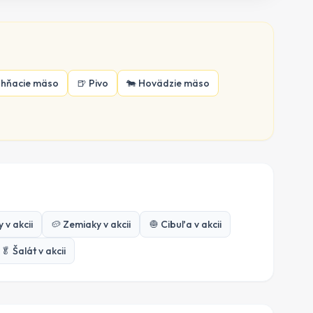
ahňacie mäso
🍺
Pivo
🐄
Hovädzie mäso
y
v akcii
🥔
Zemiaky
v akcii
🧅
Cibuľa
v akcii
🥬
Šalát
v akcii