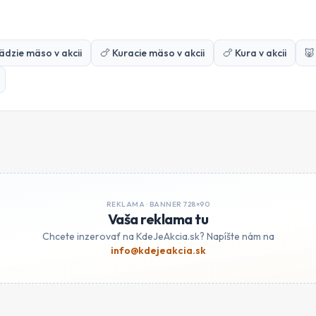
ädzie mäso
v akcii
🍗
Kuracie mäso
v akcii
🍗
Kura
v akcii
🐷
REKLAMA ·
BANNER 728×90
Vaša reklama tu
Chcete inzerovať na KdeJeAkcia.sk? Napíšte nám na
info@kdejeakcia.sk