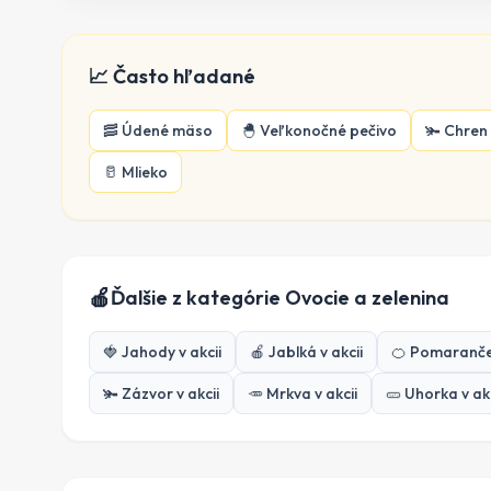
📈 Často hľadané
🥓
Údené mäso
🐣
Veľkonočné pečivo
🫚
Chren
🥛
Mlieko
🍎
Ďalšie z kategórie
Ovocie a zelenina
🍓
Jahody
v akcii
🍎
Jablká
v akcii
🍊
Pomaranč
🫚
Zázvor
v akcii
🥕
Mrkva
v akcii
🥒
Uhorka
v akc