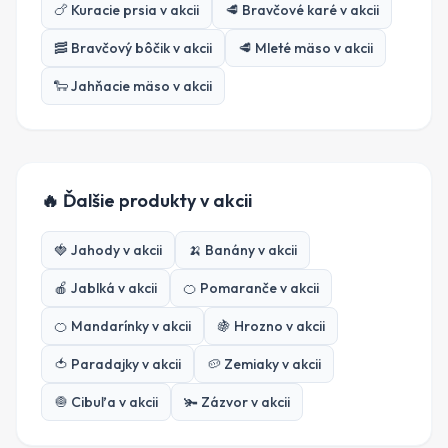
🍗
Kuracie prsia
v akcii
🥩
Bravčové karé
v akcii
🥓
Bravčový bôčik
v akcii
🥩
Mleté mäso
v akcii
🐑
Jahňacie mäso
v akcii
🔥 Ďalšie produkty v akcii
🍓
Jahody
v akcii
🍌
Banány
v akcii
🍎
Jablká
v akcii
🍊
Pomaranče
v akcii
🍊
Mandarínky
v akcii
🍇
Hrozno
v akcii
🍅
Paradajky
v akcii
🥔
Zemiaky
v akcii
🧅
Cibuľa
v akcii
🫚
Zázvor
v akcii