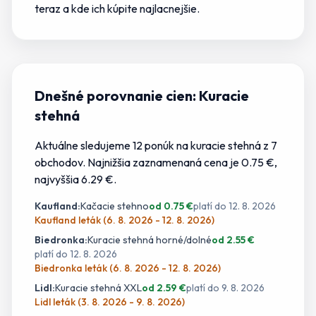
teraz a kde
ich
kúpite najlacnejšie.
Dnešné porovnanie cien:
Kuracie
stehná
Aktuálne sledujeme
12
ponúk
na
kuracie stehná
z
7
obchodov.
Najnižšia zaznamenaná cena je 0.75 €
,
najvyššia 6.29 €.
Kaufland
:
Kačacie stehno
od
0.75
€
platí do
12. 8. 2026
Kaufland leták (6. 8. 2026 - 12. 8. 2026)
Biedronka
:
Kuracie stehná horné/dolné
od
2.55
€
platí do
12. 8. 2026
Biedronka leták (6. 8. 2026 - 12. 8. 2026)
Lidl
:
Kuracie stehná XXL
od
2.59
€
platí do
9. 8. 2026
Lidl leták (3. 8. 2026 - 9. 8. 2026)