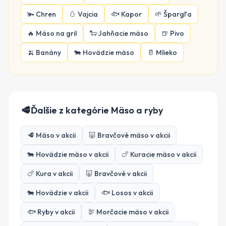
🫚
Chren
🥚
Vajcia
🐟
Kapor
🌱
Špargľa
🔥
Mäso na gril
🐑
Jahňacie mäso
🍺
Pivo
🍌
Banány
🐄
Hovädzie mäso
🥛
Mlieko
🥩
Ďalšie z kategórie
Mäso a ryby
🥩
Mäso
v akcii
🐷
Bravčové mäso
v akcii
🐄
Hovädzie mäso
v akcii
🍗
Kuracie mäso
v akcii
🍗
Kura
v akcii
🐷
Bravčové
v akcii
🐄
Hovädzie
v akcii
🐟
Losos
v akcii
🐟
Ryby
v akcii
🦃
Morčacie mäso
v akcii