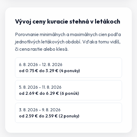
Vývoj ceny
kuracie stehná
v letákoch
Porovnanie minimálnych a maximálnych cien podľa
jednotlivých letákových období. Vďaka tomu vidíš,
či cena rastie alebo klesá.
6. 8. 2026
- 12. 8. 2026
od
0.75
€ do
3.29
€ (
4
ponuky
)
5. 8. 2026
- 11. 8. 2026
od
2.69
€ do
6.29
€ (
6
ponúk
)
3. 8. 2026
- 9. 8. 2026
od
2.59
€ do
2.59
€ (
2
ponuky
)