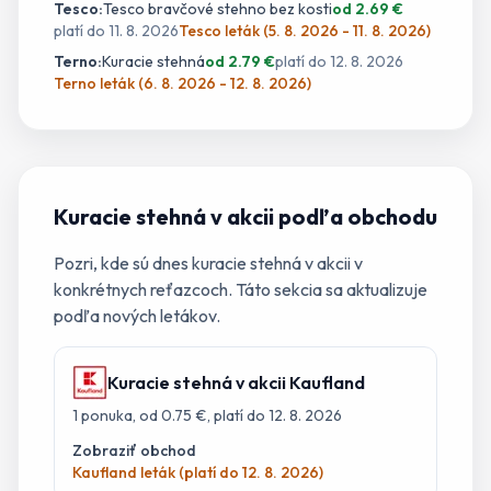
Tesco
:
Tesco bravčové stehno bez kosti
od
2.69
€
platí do
11. 8. 2026
Tesco leták (5. 8. 2026 - 11. 8. 2026)
Terno
:
Kuracie stehná
od
2.79
€
platí do
12. 8. 2026
Terno leták (6. 8. 2026 - 12. 8. 2026)
Kuracie stehná
v akcii podľa obchodu
Pozri, kde sú dnes
kuracie stehná
v akcii v
konkrétnych reťazcoch. Táto sekcia sa aktualizuje
podľa nových letákov.
Kuracie stehná
v akcii
Kaufland
1
ponuka
, od 0.75 €
, platí do 12. 8. 2026
Zobraziť obchod
Kaufland leták (platí do 12. 8. 2026)