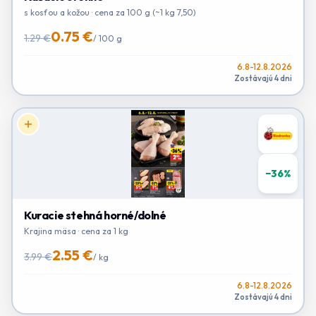
s kosťou a kožou · cena za 100 g (~1 kg 7,50)
0.75 €
1.29 €
/
100 g
6.8-12.8.2026
Zostávajú 4 dni
−
36
%
Kuracie stehná horné/dolné
Krajina mäsa · cena za 1 kg
2.55 €
3.99 €
/
kg
6.8-12.8.2026
Zostávajú 4 dni