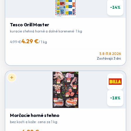
−
14
%
Tesco Grill Master
kuracie stehná horné a dolné korenené · 1 kg
4.29 €
4.99 €
/
1 kg
5.8-11.8.2026
Zostávajú 3 dni
−
18
%
Morčacie horné stehno
bez kosti a kože · cena za 1 kg