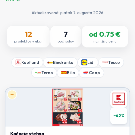
Aktualizované:
piatok 7. augusta 2026
12
7
od
0.75
€
produktov v akcii
obchodov
najnižšia cena
Kaufland
Biedronka
Lidl
Tesco
Terno
Billa
Coop
−
42
%
Kačacie stehno