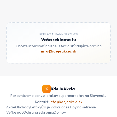
REKLAMA ·
BANNER 728×90
Vaša reklama tu
Chcete inzerovať na KdeJeAkcia.sk? Napíšte nám na
info@kdejeakcia.sk
KdeJeAkcia
%
Porovnávame ceny z letákov supermarketov na Slovensku
Kontakt:
info@kdejeakcia.sk
Akcie
Obchody
Letáky
Čo je v akcii dnes
Tipy na šetrenie
Veľká noc
Ochrana súkromia
Domov