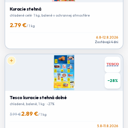
Kuracie stehná
chladené celé · 1 kg, balené v ochrannej atmosfére
2.79 €
/
1 kg
6.8-12.8.2026
Zostávajú 4 dni
−
28
%
Tesco kuracie stehná dolné
chladené, balené, 1 kg · -27%
2.89 €
3.99 €
/
1 kg
5.8-11.8.2026