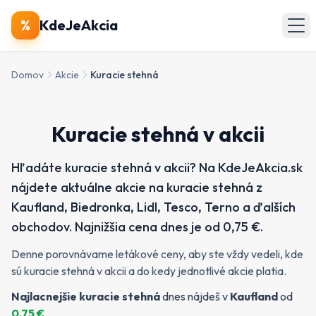
🔍
Produkty
%
KdeJeAkcia
🏪
Obchody
Domov
Akcie
Kuracie stehná
📄
Letáky
Kuracie stehná v akcii
Zobraziť všetky akcie
Hľadáte kuracie stehná v akcii? Na KdeJeAkcia.sk
nájdete aktuálne akcie na kuracie stehná z
Kaufland, Biedronka, Lidl, Tesco, Terno a ďalších
obchodov. Najnižšia cena dnes je od 0,75 €.
Denne porovnávame letákové ceny, aby ste vždy vedeli, kde
sú kuracie stehná v akcii a do kedy jednotlivé akcie platia.
Najlacnejšie
kuracie stehná
dnes nájdeš v
Kaufland
od
0.75
€
.