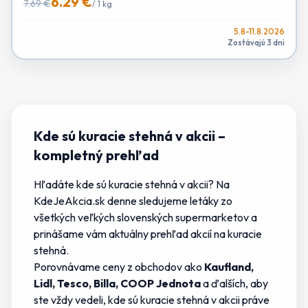
6.29 €
7.69 €
/
1 kg
5.8-11.8.2026
Zostávajú 3 dni
Kde sú kuracie stehná v akcii
–
kompletný prehľad
Hľadáte
kde sú kuracie stehná v akcii
? Na
KdeJeAkcia.sk denne sledujeme letáky zo
všetkých veľkých slovenských supermarketov a
prinášame vám aktuálny prehľad akcií na
kuracie
stehná
.
Porovnávame ceny z obchodov ako
Kaufland,
Lidl, Tesco, Billa, COOP Jednota
a ďalších, aby
ste vždy vedeli,
kde sú kuracie stehná v akcii
práve