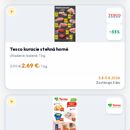
−
33
%
Tesco kuracie stehná horné
chladené, balené, 1 kg
2.69 €
3.99 €
/
1 kg
5.8-11.8.2026
Zostávajú 3 dni