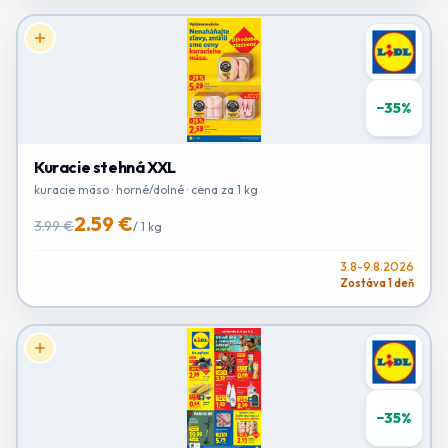
−
35
%
Kuracie stehná XXL
kuracie mäso · horné/dolné · cena za 1 kg
2.59 €
3.99 €
/
1 kg
3.8-9.8.2026
Zostáva 1 deň
−
35
%