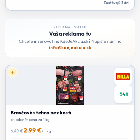
Zostávajú 3 dni
REKLAMA ·
IN-FEED
Vaša reklama tu
Chcete inzerovať na KdeJeAkcia.sk? Napíšte nám na
info@kdejeakcia.sk
−
54
%
Bravčové stehno bez kosti
chladené · cena za 1 kg
2.99 €
6.49 €
/
1 kg