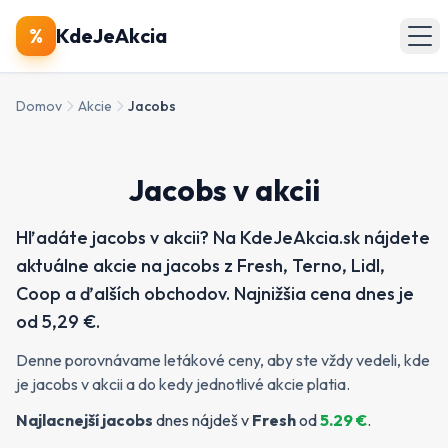
🔍
Produkty
%
KdeJeAkcia
🏪
Obchody
Domov
Akcie
Jacobs
📄
Letáky
Jacobs v akcii
Zobraziť všetky akcie
Hľadáte jacobs v akcii? Na KdeJeAkcia.sk nájdete
aktuálne akcie na jacobs z Fresh, Terno, Lidl,
Coop a ďalších obchodov. Najnižšia cena dnes je
od 5,29 €.
Denne porovnávame letákové ceny, aby ste vždy vedeli, kde
je jacobs v akcii a do kedy jednotlivé akcie platia.
Najlacnejší
jacobs
dnes nájdeš v
Fresh
od
5.29
€
.