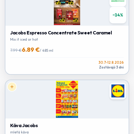
−
14
%
Jacobs Espresso Concentrate Sweet Caramel
Mix it iced or hot
6.89 €
7.99 €
/
485 ml
30.7-12.8.2026
Zostávajú 3 dni
Káva Jacobs
mletá káva