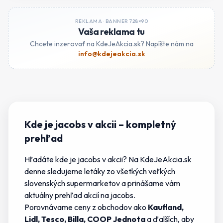
REKLAMA ·
BANNER 728×90
Vaša reklama tu
Chcete inzerovať na KdeJeAkcia.sk? Napíšte nám na
info@kdejeakcia.sk
Kde je jacobs v akcii
– kompletný
prehľad
Hľadáte
kde je jacobs v akcii
? Na KdeJeAkcia.sk
denne sledujeme letáky zo všetkých veľkých
slovenských supermarketov a prinášame vám
aktuálny prehľad akcií na
jacobs
.
Porovnávame ceny z obchodov ako
Kaufland,
Lidl, Tesco, Billa, COOP Jednota
a ďalších, aby