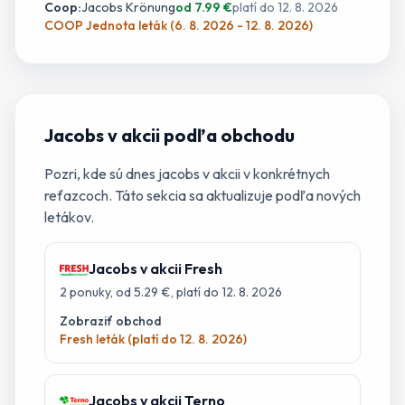
Coop
:
Jacobs Krönung
od
7.99
€
platí do
12. 8. 2026
COOP Jednota leták (6. 8. 2026 - 12. 8. 2026)
Jacobs
v akcii podľa obchodu
Pozri, kde sú dnes
jacobs
v akcii v konkrétnych
reťazcoch. Táto sekcia sa aktualizuje podľa nových
letákov.
Jacobs
v akcii
Fresh
2
ponuky
, od 5.29 €
, platí do 12. 8. 2026
Zobraziť obchod
Fresh leták (platí do 12. 8. 2026)
Jacobs
v akcii
Terno