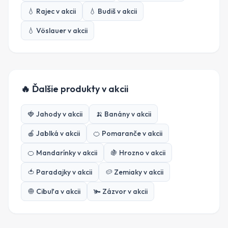
💧
Rajec
v akcii
💧
Budiš
v akcii
💧
Vöslauer
v akcii
🔥 Ďalšie produkty v akcii
🍓
Jahody
v akcii
🍌
Banány
v akcii
🍎
Jablká
v akcii
🍊
Pomaranče
v akcii
🍊
Mandarínky
v akcii
🍇
Hrozno
v akcii
🍅
Paradajky
v akcii
🥔
Zemiaky
v akcii
🧅
Cibuľa
v akcii
🫚
Zázvor
v akcii