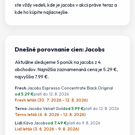
ste vždy vedeli,
kde je jacobs v akcii
práve teraz a
kde
ho
kúpite najlacnejšie.
Dnešné porovnanie cien:
Jacobs
Aktuálne sledujeme
5
ponúk
na
jacobs
z
4
obchodov.
Najnižšia zaznamenaná cena je 5.29 €
,
najvyššia 7.99 €.
Fresh
:
Jacobs Espresso Concentrate Black Original
od
5.29
€
platí do
12. 8. 2026
Fresh leták (30. 7. 2026 - 12. 8. 2026)
Terno
:
Jacobs Velvet Gold
od
5.99
€
platí do
12. 8. 2026
Terno leták (6. 8. 2026 - 12. 8. 2026)
Lidl
:
Káva Jacobs
od
7.49
€
platí do
9. 8. 2026
Lidl leták (3. 8. 2026 - 9. 8. 2026)