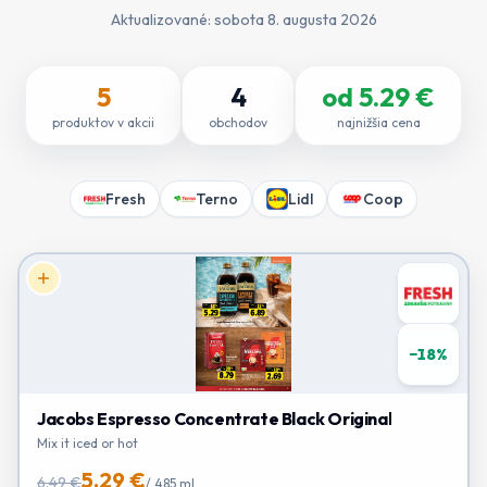
Aktualizované:
sobota 8. augusta 2026
5
4
od
5.29
€
produktov v akcii
obchodov
najnižšia cena
Fresh
Terno
Lidl
Coop
−
18
%
Jacobs Espresso Concentrate Black Original
Mix it iced or hot
5.29 €
6.49 €
/
485 ml