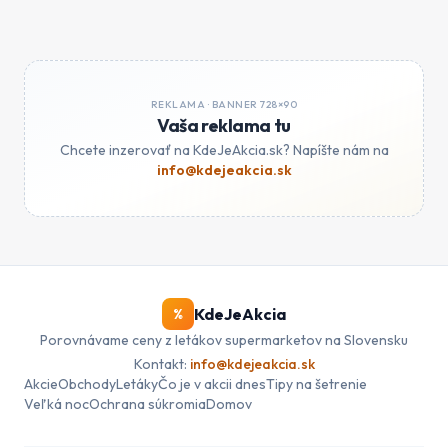
REKLAMA ·
BANNER 728×90
Vaša reklama tu
Chcete inzerovať na KdeJeAkcia.sk? Napíšte nám na
info@kdejeakcia.sk
KdeJeAkcia
%
Porovnávame ceny z letákov supermarketov na Slovensku
Kontakt:
info@kdejeakcia.sk
Akcie
Obchody
Letáky
Čo je v akcii dnes
Tipy na šetrenie
Veľká noc
Ochrana súkromia
Domov