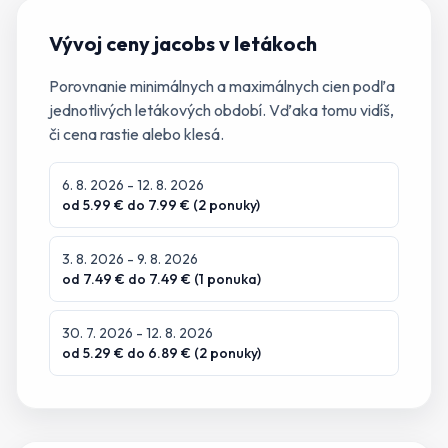
Vývoj ceny
jacobs
v letákoch
Porovnanie minimálnych a maximálnych cien podľa
jednotlivých letákových období. Vďaka tomu vidíš,
či cena rastie alebo klesá.
6. 8. 2026
- 12. 8. 2026
od
5.99
€ do
7.99
€ (
2
ponuky
)
3. 8. 2026
- 9. 8. 2026
od
7.49
€ do
7.49
€ (
1
ponuka
)
30. 7. 2026
- 12. 8. 2026
od
5.29
€ do
6.89
€ (
2
ponuky
)