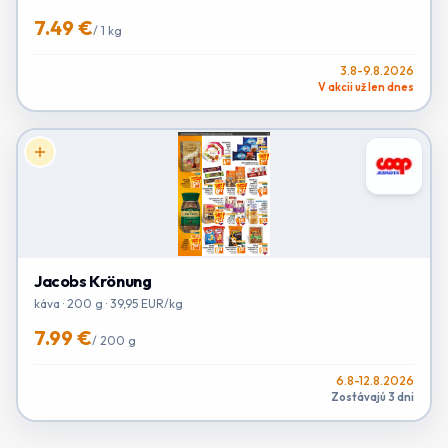
7.49 €
/
1 kg
3.8-9.8.2026
V akcii už len dnes
Jacobs Krönung
káva · 200 g · 39,95 EUR/kg
7.99 €
/
200 g
6.8-12.8.2026
Zostávajú 3 dni