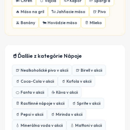
🫚
Chren
🥚
Vajcia
🐟
Kapor
🌱
Špargľa
🔥
Mäso na gril
🐑
Jahňacie mäso
🍺
Pivo
🍌
Banány
🐄
Hovädzie mäso
🥛
Mlieko
🥤
Ďalšie z kategórie
Nápoje
🍺
Nealkoholické pivo
v akcii
🍺
Birell
v akcii
🥤
Coca-Cola
v akcii
🥤
Kofola
v akcii
🍊
Fanta
v akcii
☕
Káva
v akcii
🥛
Rastlinné nápoje
v akcii
🥤
Sprite
v akcii
🥤
Pepsi
v akcii
🥤
Mirinda
v akcii
💧
Minerálna voda
v akcii
💧
Mattoni
v akcii