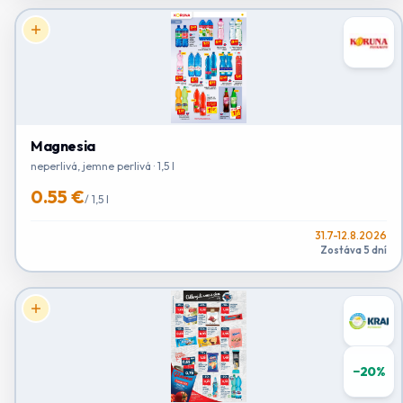
Magnesia
neperlivá, jemne perlivá · 1,5 l
0.55 €
/
1,5 l
31.7-12.8.2026
Zostáva 5 dní
−
20
%