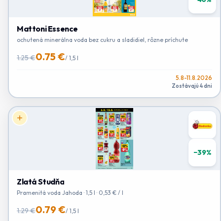
Mattoni Essence
ochutená minerálna voda bez cukru a sladidiel, rôzne príchute
0.75 €
1.25 €
/
1,5 l
5.8-11.8.2026
Zostávajú 4 dni
−
39
%
Zlatá Studňa
Pramenitá voda Jahoda · 1,5 l · 0,53 € / l
0.79 €
1.29 €
/
1,5 l