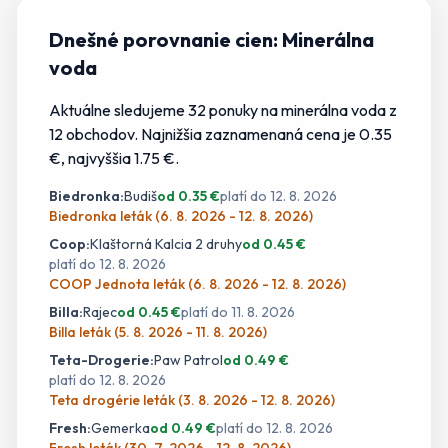
Dnešné porovnanie cien:
Minerálna
voda
Aktuálne sledujeme
32
ponuky
na
minerálna voda
z
12
obchodov.
Najnižšia zaznamenaná cena je 0.35
€
, najvyššia 1.75 €.
Biedronka
:
Budiš
od
0.35
€
platí do
12. 8. 2026
Biedronka leták (6. 8. 2026 - 12. 8. 2026)
Coop
:
Klaštorná Kalcia 2 druhy
od
0.45
€
platí do
12. 8. 2026
COOP Jednota leták (6. 8. 2026 - 12. 8. 2026)
Billa
:
Rajec
od
0.45
€
platí do
11. 8. 2026
Billa leták (5. 8. 2026 - 11. 8. 2026)
Teta-Drogerie
:
Paw Patrol
od
0.49
€
platí do
12. 8. 2026
Teta drogérie leták (3. 8. 2026 - 12. 8. 2026)
Fresh
:
Gemerka
od
0.49
€
platí do
12. 8. 2026