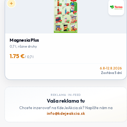
Magnesia Plus
0,7 l, rôzne druhy
1.75 €
/
0,7 l
6.8-12.8.2026
Zostáva 5 dní
REKLAMA ·
IN-FEED
Vaša reklama tu
Chcete inzerovať na KdeJeAkcia.sk? Napíšte nám na
info@kdejeakcia.sk