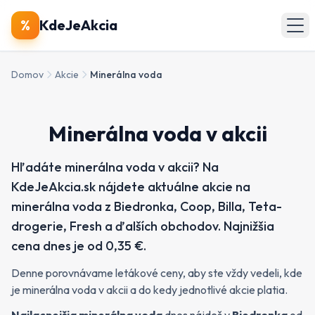
🔍
Produkty
%
KdeJeAkcia
🏪
Obchody
Domov
Akcie
Minerálna voda
📄
Letáky
Minerálna voda v akcii
Zobraziť všetky akcie
Hľadáte minerálna voda v akcii? Na
KdeJeAkcia.sk nájdete aktuálne akcie na
minerálna voda z Biedronka, Coop, Billa, Teta-
drogerie, Fresh a ďalších obchodov. Najnižšia
cena dnes je od 0,35 €.
Denne porovnávame letákové ceny, aby ste vždy vedeli, kde
je minerálna voda v akcii a do kedy jednotlivé akcie platia.