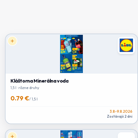
Kláštorna Minerálna voda
1,5 l · rôzne druhy
0.79 €
/
1,5 l
3.8-9.8.2026
Zostávajú 2 dni