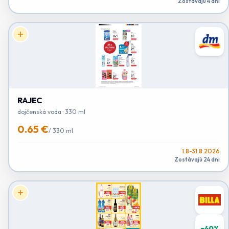
Zostávajú 4 dni
RAJEC
dojčenská voda · 330 ml
0.65 €
/
330 ml
1.8-31.8.2026
Zostávajú 24 dni
−
40
%