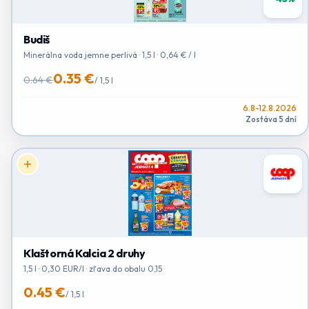
Budiš
Minerálna voda jemne perlivá · 1,5 l · 0,64 € / l
0.35 €
0.64 €
/
1,5 l
6.8-12.8.2026
Zostáva 5 dní
Klaštorná Kalcia 2 druhy
1,5 l · 0,30 EUR/l · zľava do obalu 0,15
0.45 €
/
1,5 l