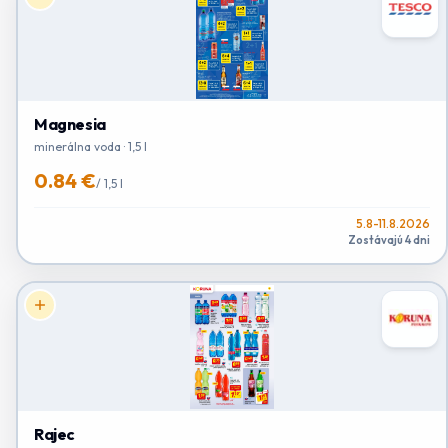
Magnesia
minerálna voda · 1,5 l
0.84 €
/
1,5 l
5.8-11.8.2026
Zostávajú 4 dni
Rajec