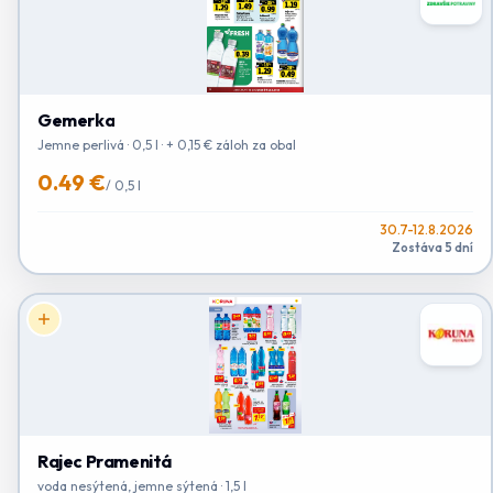
Gemerka
Jemne perlivá · 0,5 l · + 0,15 € záloh za obal
0.49 €
/
0,5 l
30.7-12.8.2026
Zostáva 5 dní
Rajec Pramenitá
voda nesýtená, jemne sýtená · 1,5 l