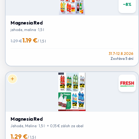
−
8
%
Magnesia Red
jahoda, malina · 1,5 l
1.19 €
1.29 €
/
1,5 l
31.7-12.8.2026
Zostáva 5 dní
Magnesia Red
Jahoda, Malina · 1,5 l · + 0,15 € záloh za obal
1.29 €
/
1,5 l