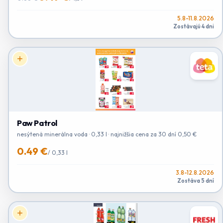
5.8-11.8.2026
Zostávajú 4 dni
Paw Patrol
nesýtená minerálna voda · 0,33 l · najnižšia cena za 30 dní 0,50 €
0.49 €
/
0,33 l
3.8-12.8.2026
Zostáva 5 dní