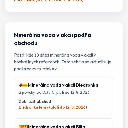
Fresh leták (30. 7. 2026 - 12. 8. 2026)
Minerálna voda
v akcii podľa
obchodu
Pozri, kde sú dnes
minerálna voda
v akcii v
konkrétnych reťazcoch. Táto sekcia sa aktualizuje
podľa nových letákov.
Minerálna voda
v akcii
Biedronka
2
ponuky
, od 0.35 €
, platí do 12. 8. 2026
Zobraziť obchod
Biedronka leták (platí do 12. 8. 2026)
Minerálna voda
v akcii
Billa