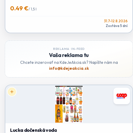
0.49 €
/
1,5 l
31.7-12.8.2026
Zostáva 5 dní
REKLAMA ·
IN-FEED
Vaša reklama tu
Chcete inzerovať na KdeJeAkcia.sk? Napíšte nám na
info@kdejeakcia.sk
Lucka dočenská voda