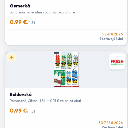
Gemerká
ochutená minerálna voda rôzne príchute
0.99 €
/
1,5 l
5.8-11.8.2026
Zostávajú 4 dni
Baldovská
Pomaranč, Citrón · 1,5 l · + 0,15 € záloh za obal
0.99 €
/
1,5 l
30.7-12.8.2026
Zostáva 5 dní