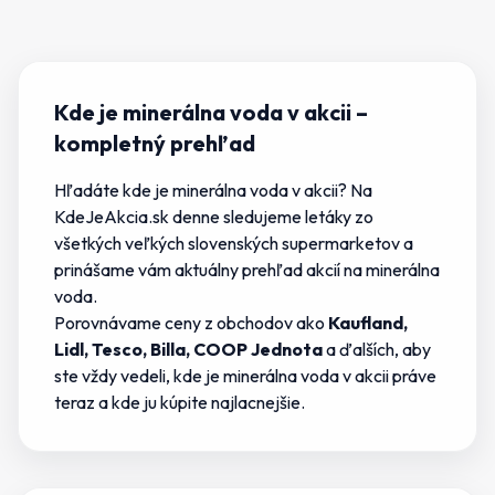
Kde je minerálna voda v akcii
–
kompletný prehľad
Hľadáte
kde je minerálna voda v akcii
? Na
KdeJeAkcia.sk denne sledujeme letáky zo
všetkých veľkých slovenských supermarketov a
prinášame vám aktuálny prehľad akcií na
minerálna
voda
.
Porovnávame ceny z obchodov ako
Kaufland,
Lidl, Tesco, Billa, COOP Jednota
a ďalších, aby
ste vždy vedeli,
kde je minerálna voda v akcii
práve
teraz a kde
ju
kúpite najlacnejšie.