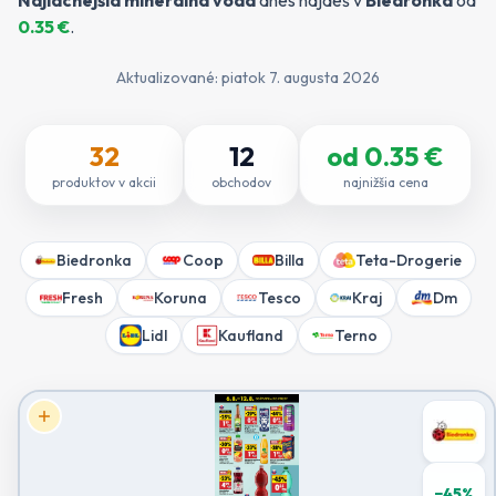
Najlacnejšia
minerálna voda
dnes nájdeš v
Biedronka
od
0.35
€
.
Aktualizované:
piatok 7. augusta 2026
32
12
od
0.35
€
produktov v akcii
obchodov
najnižšia cena
Biedronka
Coop
Billa
Teta-Drogerie
Fresh
Koruna
Tesco
Kraj
Dm
Lidl
Kaufland
Terno
−
45
%