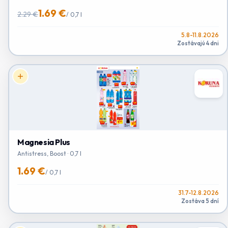
1.69 €
2.29 €
/
0,7 l
5.8-11.8.2026
Zostávajú 4 dni
Magnesia Plus
Antistress, Boost · 0,7 l
1.69 €
/
0,7 l
31.7-12.8.2026
Zostáva 5 dní