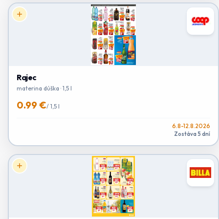
Rajec
materina dúška · 1,5 l
0.99 €
/
1,5 l
6.8-12.8.2026
Zostáva 5 dní