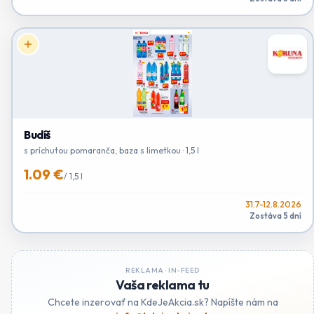
Budíš
s príchutou pomaranča, baza s limetkou · 1,5 l
1.09 €
/
1,5 l
31.7-12.8.2026
Zostáva 5 dní
REKLAMA ·
IN-FEED
Vaša reklama tu
Chcete inzerovať na KdeJeAkcia.sk? Napíšte nám na