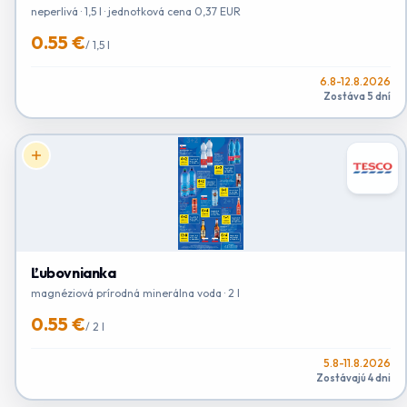
neperlivá · 1,5 l · jednotková cena 0,37 EUR
0.55 €
/
1,5 l
6.8-12.8.2026
Zostáva 5 dní
Ľubovnianka
magnéziová prírodná minerálna voda · 2 l
0.55 €
/
2 l
5.8-11.8.2026
Zostávajú 4 dni