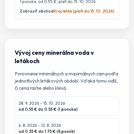
1
ponuka
, od 0.55 €
, platí do 15. 10. 2026
Zobraziť obchod
Kraj leták (platí do 15. 10. 2026)
Vývoj ceny
minerálna voda
v
letákoch
Porovnanie minimálnych a maximálnych cien podľa
jednotlivých letákových období. Vďaka tomu vidíš,
či cena rastie alebo klesá.
28. 9. 2026
- 15. 10. 2026
od
0.55
€ do
0.55
€ (
1
ponuka
)
6. 8. 2026
- 12. 8. 2026
od
0.35
€ do
1.75
€ (
8
ponúk
)