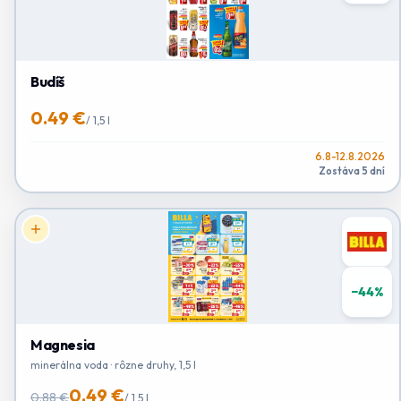
Budíš
0.49 €
/
1,5 l
6.8-12.8.2026
Zostáva 5 dní
−
44
%
Magnesia
minerálna voda · rôzne druhy, 1,5 l
0.49 €
0.88 €
/
1,5 l