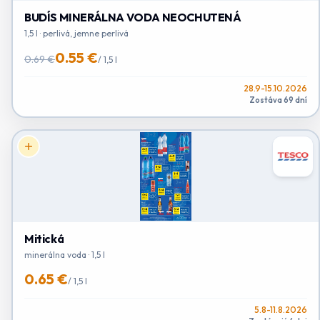
BUDÍS MINERÁLNA VODA NEOCHUTENÁ
1,5 l · perlivá, jemne perlivá
0.55 €
0.69 €
/
1,5 l
28.9-15.10.2026
Zostáva 69 dní
Mitická
minerálna voda · 1,5 l
0.65 €
/
1,5 l
5.8-11.8.2026