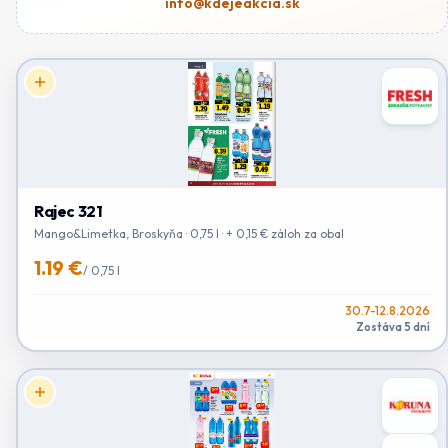
info@kdejeakcia.sk
Rajec 321
Mango&Limetka, Broskyňa · 0,75 l · + 0,15 € záloh za obal
1.19 €
/
0,75 l
30.7-12.8.2026
Zostáva 5 dní