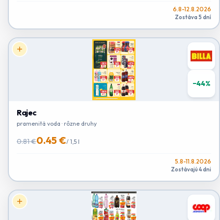
6.8-12.8.2026
Zostáva 5 dní
−
44
%
Rajec
pramenitá voda · rôzne druhy
0.45 €
0.81 €
/
1,5 l
5.8-11.8.2026
Zostávajú 4 dni