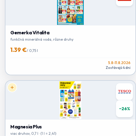
Gemerka Vitalita
funkčná minerálná voda, rôzne druhy
1.39 €
/
0,75 l
5.8-11.8.2026
Zostávajú 4 dni
−
26
%
Magnesia Plus
viac druhov, 0,7 l · (1 l = 2,41)