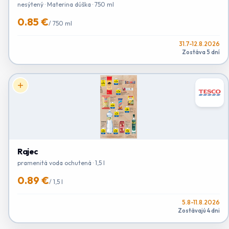
nesýtený · Materina dúška · 750 ml
0.85 €
/
750 ml
31.7-12.8.2026
Zostáva 5 dní
Rajec
pramenitá voda ochutená · 1,5 l
0.89 €
/
1,5 l
5.8-11.8.2026
Zostávajú 4 dni