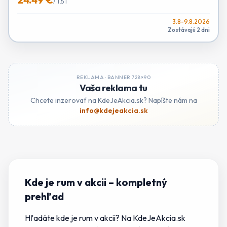
/
1,5 l
3.8-9.8.2026
Zostávajú 2 dni
REKLAMA ·
BANNER 728×90
Vaša reklama tu
Chcete inzerovať na KdeJeAkcia.sk? Napíšte nám na
info@kdejeakcia.sk
Kde je rum v akcii
– kompletný
prehľad
Hľadáte
kde je rum v akcii
? Na KdeJeAkcia.sk