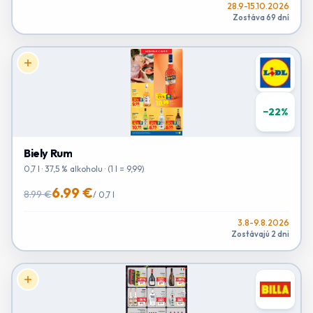
28.9-15.10.2026
Zostáva 69 dní
−
22
%
Biely Rum
0,7 l · 37,5 % alkoholu · (1 l = 9,99)
6.99 €
8.99 €
/
0,7 l
3.8-9.8.2026
Zostávajú 2 dni