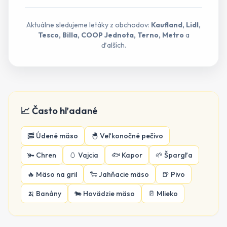
Aktuálne sledujeme letáky z obchodov:
Kaufland, Lidl,
Tesco, Billa, COOP Jednota, Terno, Metro
a
ďalších.
📈 Často hľadané
🥓
Údené mäso
🐣
Veľkonočné pečivo
🫚
Chren
🥚
Vajcia
🐟
Kapor
🌱
Špargľa
🔥
Mäso na gril
🐑
Jahňacie mäso
🍺
Pivo
🍌
Banány
🐄
Hovädzie mäso
🥛
Mlieko