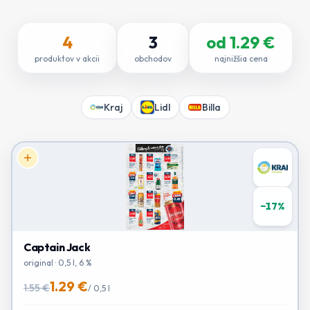
4
3
od
1.29
€
produktov v akcii
obchodov
najnižšia cena
Kraj
Lidl
Billa
−
17
%
Captain Jack
original · 0,5 l, 6 %
1.29 €
1.55 €
/
0,5 l