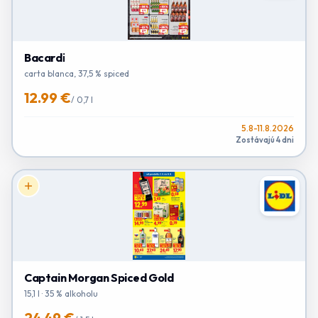
Bacardi
carta blanca, 37,5 % spiced
12.99 €
/
0,7 l
5.8-11.8.2026
Zostávajú 4 dni
Captain Morgan Spiced Gold
15,1 l · 35 % alkoholu
24.49 €