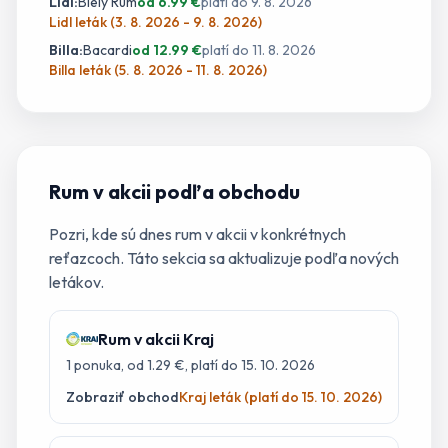
Lidl
:
Biely Rum
od
6.99
€
platí do
9. 8. 2026
Lidl leták (3. 8. 2026 - 9. 8. 2026)
Billa
:
Bacardi
od
12.99
€
platí do
11. 8. 2026
Billa leták (5. 8. 2026 - 11. 8. 2026)
Rum
v akcii podľa obchodu
Pozri, kde sú dnes
rum
v akcii v konkrétnych
reťazcoch. Táto sekcia sa aktualizuje podľa nových
letákov.
Rum
v akcii
Kraj
1
ponuka
, od 1.29 €
, platí do 15. 10. 2026
Zobraziť obchod
Kraj leták (platí do 15. 10. 2026)