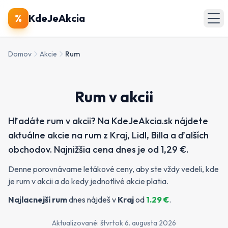
🔍
Produkty
%
KdeJeAkcia
🏪
Obchody
Domov
Akcie
Rum
📄
Letáky
Rum v akcii
Zobraziť všetky akcie
Hľadáte rum v akcii? Na KdeJeAkcia.sk nájdete
aktuálne akcie na rum z Kraj, Lidl, Billa a ďalších
obchodov. Najnižšia cena dnes je od 1,29 €.
Denne porovnávame letákové ceny, aby ste vždy vedeli, kde
je rum v akcii a do kedy jednotlivé akcie platia.
Najlacnejší
rum
dnes nájdeš v
Kraj
od
1.29
€
.
Aktualizované:
štvrtok 6. augusta 2026