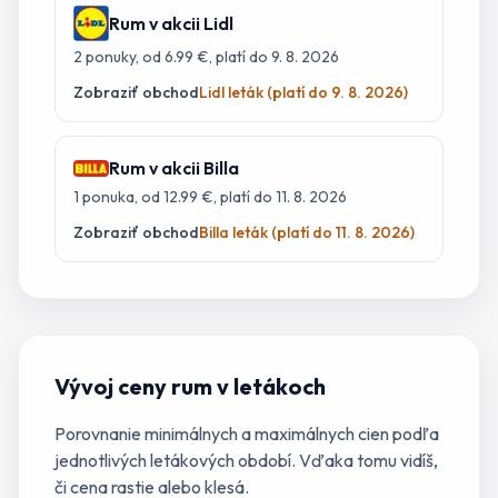
Rum
v akcii
Lidl
2
ponuky
, od 6.99 €
, platí do 9. 8. 2026
Zobraziť obchod
Lidl leták (platí do 9. 8. 2026)
Rum
v akcii
Billa
1
ponuka
, od 12.99 €
, platí do 11. 8. 2026
Zobraziť obchod
Billa leták (platí do 11. 8. 2026)
Vývoj ceny
rum
v letákoch
Porovnanie minimálnych a maximálnych cien podľa
jednotlivých letákových období. Vďaka tomu vidíš,
či cena rastie alebo klesá.