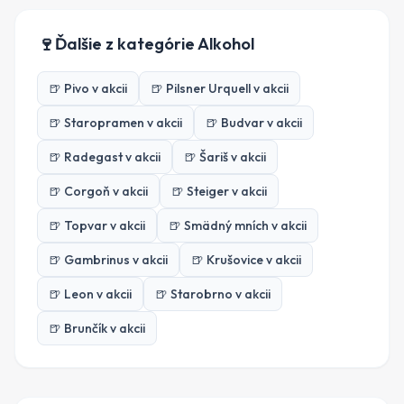
🍷
Ďalšie z kategórie
Alkohol
🍺
Pivo
v akcii
🍺
Pilsner Urquell
v akcii
🍺
Staropramen
v akcii
🍺
Budvar
v akcii
🍺
Radegast
v akcii
🍺
Šariš
v akcii
🍺
Corgoň
v akcii
🍺
Steiger
v akcii
🍺
Topvar
v akcii
🍺
Smädný mních
v akcii
🍺
Gambrinus
v akcii
🍺
Krušovice
v akcii
🍺
Leon
v akcii
🍺
Starobrno
v akcii
🍺
Brunčík
v akcii