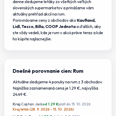
denne sledujeme letáky zo všetkých veľkých
slovenských supermarketov a prinášame vám
aktuálny prehľad akcií na
rum
.
Porovnávame ceny z obchodov ako
Kaufland,
Lidl, Tesco, Billa, COOP Jednota
a ďalších, aby
ste vždy vedeli,
kde je rum v akcii
práve teraz a kde
ho
kúpite najlacnejšie.
Dnešné porovnanie cien:
Rum
Aktuálne sledujeme
4
ponuky
na
rum
z
3
obchodov.
Najnižšia zaznamenaná cena je 1.29 €
, najvyššia
24.49 €.
Kraj
:
Captain Jack
od
1.29
€
platí do
15. 10. 2026
Kraj leták (28. 9. 2026 - 15. 10. 2026)