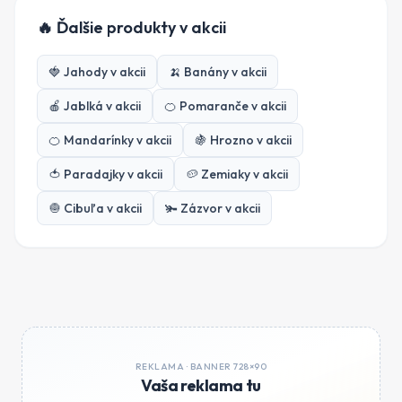
🔥 Ďalšie produkty v akcii
🍓
Jahody
v akcii
🍌
Banány
v akcii
🍎
Jablká
v akcii
🍊
Pomaranče
v akcii
🍊
Mandarínky
v akcii
🍇
Hrozno
v akcii
🍅
Paradajky
v akcii
🥔
Zemiaky
v akcii
🧅
Cibuľa
v akcii
🫚
Zázvor
v akcii
REKLAMA ·
BANNER 728×90
Vaša reklama tu