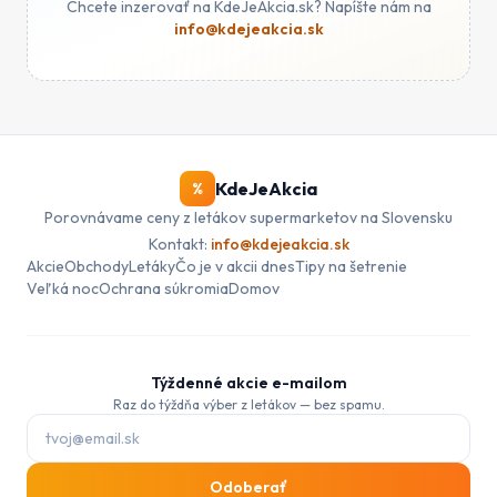
Chcete inzerovať na KdeJeAkcia.sk? Napíšte nám na
info@kdejeakcia.sk
KdeJeAkcia
%
Porovnávame ceny z letákov supermarketov na Slovensku
Kontakt:
info@kdejeakcia.sk
Akcie
Obchody
Letáky
Čo je v akcii dnes
Tipy na šetrenie
Veľká noc
Ochrana súkromia
Domov
Týždenné akcie e-mailom
Raz do týždňa výber z letákov — bez spamu.
E-mail pre odber akcií
Odoberať