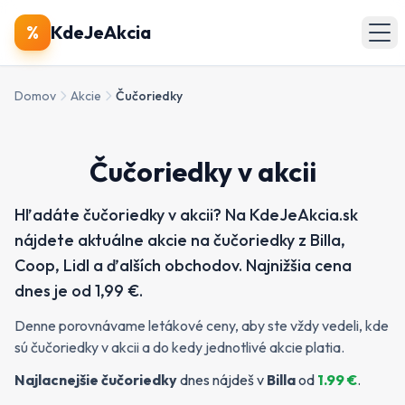
🔍
Produkty
%
KdeJeAkcia
🏪
Obchody
Domov
Akcie
Čučoriedky
📄
Letáky
Čučoriedky v akcii
Zobraziť všetky akcie
Hľadáte čučoriedky v akcii? Na KdeJeAkcia.sk
nájdete aktuálne akcie na čučoriedky z Billa,
Coop, Lidl a ďalších obchodov. Najnižšia cena
dnes je od 1,99 €.
Denne porovnávame letákové ceny, aby ste vždy vedeli, kde
sú čučoriedky v akcii a do kedy jednotlivé akcie platia.
Najlacnejšie
čučoriedky
dnes nájdeš v
Billa
od
1.99
€
.