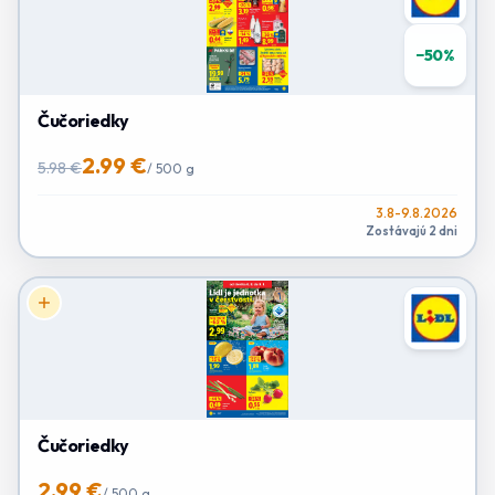
−
50
%
Čučoriedky
2.99 €
5.98 €
/
500 g
3.8-9.8.2026
Zostávajú 2 dni
Čučoriedky
2.99 €
/
500 g