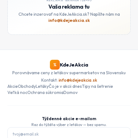
REKLAMA ·
BANNER 728×90
Vaša reklama tu
Chcete inzerovať na KdeJeAkcia.sk? Napíšte nám na
info@kdejeakcia.sk
KdeJeAkcia
%
Porovnávame ceny z letákov supermarketov na Slovensku
Kontakt:
info@kdejeakcia.sk
Akcie
Obchody
Letáky
Čo je v akcii dnes
Tipy na šetrenie
Veľká noc
Ochrana súkromia
Domov
Týždenné akcie e-mailom
Raz do týždňa výber z letákov — bez spamu.
E-mail pre odber akcií