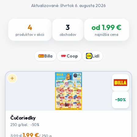
Aktualizované:
štvrtok 6. augusta 2026
4
3
od
1.99
€
produktov v akcii
obchodov
najnižšia cena
Billa
Coop
Lidl
−
50
%
Čučoriedky
250 g/bal. · -50%
1.99 €
3.99 €
/
250 g