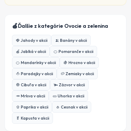
🍎
Ďalšie z kategórie
Ovocie a zelenina
🍓
Jahody
v akcii
🍌
Banány
v akcii
🍎
Jablká
v akcii
🍊
Pomaranče
v akcii
🍊
Mandarínky
v akcii
🍇
Hrozno
v akcii
🍅
Paradajky
v akcii
🥔
Zemiaky
v akcii
🧅
Cibuľa
v akcii
🫚
Zázvor
v akcii
🥕
Mrkva
v akcii
🥒
Uhorka
v akcii
🫑
Paprika
v akcii
🧄
Cesnak
v akcii
🥬
Kapusta
v akcii