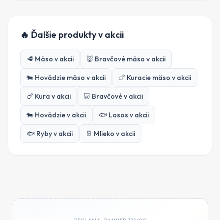
🔥 Ďalšie produkty v akcii
🥩
Mäso
v akcii
🐷
Bravčové mäso
v akcii
🐄
Hovädzie mäso
v akcii
🍗
Kuracie mäso
v akcii
🍗
Kura
v akcii
🐷
Bravčové
v akcii
🐄
Hovädzie
v akcii
🐟
Losos
v akcii
🐟
Ryby
v akcii
🥛
Mlieko
v akcii