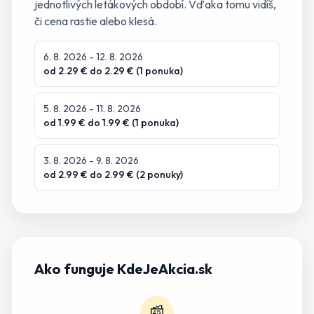
jednotlivých letákových období. Vďaka tomu vidíš,
či cena rastie alebo klesá.
6. 8. 2026
- 12. 8. 2026
od
2.29
€ do
2.29
€ (
1
ponuka
)
5. 8. 2026
- 11. 8. 2026
od
1.99
€ do
1.99
€ (
1
ponuka
)
3. 8. 2026
- 9. 8. 2026
od
2.99
€ do
2.99
€ (
2
ponuky
)
Ako funguje KdeJeAkcia.sk
📰