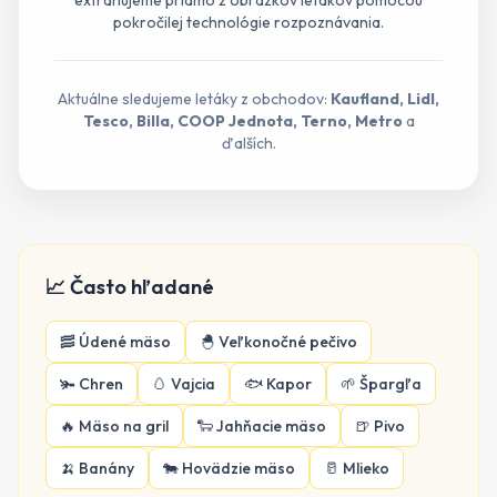
extrahujeme priamo z obrázkov letákov pomocou
pokročilej technológie rozpoznávania.
Aktuálne sledujeme letáky z obchodov:
Kaufland, Lidl,
Tesco, Billa, COOP Jednota, Terno, Metro
a
ďalších.
📈 Často hľadané
🥓
Údené mäso
🐣
Veľkonočné pečivo
🫚
Chren
🥚
Vajcia
🐟
Kapor
🌱
Špargľa
🔥
Mäso na gril
🐑
Jahňacie mäso
🍺
Pivo
🍌
Banány
🐄
Hovädzie mäso
🥛
Mlieko