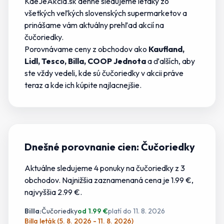
KdeJeAkcia.sk denne sledujeme letáky zo
všetkých veľkých slovenských supermarketov a
prinášame vám aktuálny prehľad akcií na
čučoriedky
.
Porovnávame ceny z obchodov ako
Kaufland,
Lidl, Tesco, Billa, COOP Jednota
a ďalších, aby
ste vždy vedeli,
kde sú čučoriedky v akcii
práve
teraz a kde
ich
kúpite najlacnejšie.
Dnešné porovnanie cien:
Čučoriedky
Aktuálne sledujeme
4
ponuky
na
čučoriedky
z
3
obchodov.
Najnižšia zaznamenaná cena je 1.99 €
,
najvyššia 2.99 €.
Billa
:
Čučoriedky
od
1.99
€
platí do
11. 8. 2026
Billa leták (5. 8. 2026 - 11. 8. 2026)