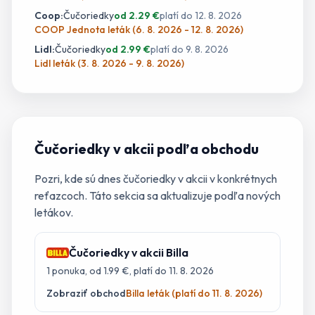
Coop
:
Čučoriedky
od
2.29
€
platí do
12. 8. 2026
COOP Jednota leták (6. 8. 2026 - 12. 8. 2026)
Lidl
:
Čučoriedky
od
2.99
€
platí do
9. 8. 2026
Lidl leták (3. 8. 2026 - 9. 8. 2026)
Čučoriedky
v akcii podľa obchodu
Pozri, kde sú dnes
čučoriedky
v akcii v konkrétnych
reťazcoch. Táto sekcia sa aktualizuje podľa nových
letákov.
Čučoriedky
v akcii
Billa
1
ponuka
, od 1.99 €
, platí do 11. 8. 2026
Zobraziť obchod
Billa leták (platí do 11. 8. 2026)