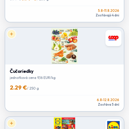
5.8-11.8.2026
Zostávajú 4 dni
Čučoriedky
jednotková cena 9,16 EUR/kg
2.29 €
/
250 g
6.8-12.8.2026
Zostáva 5 dní