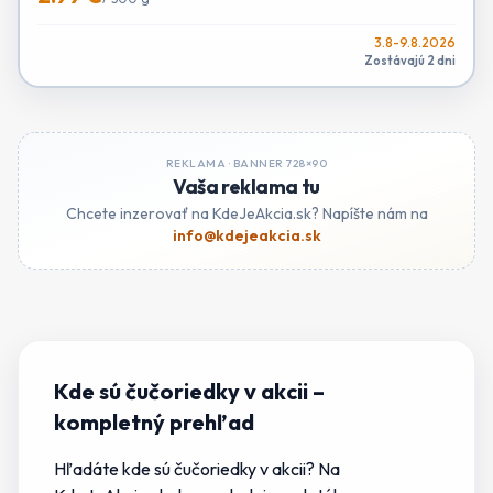
3.8-9.8.2026
Zostávajú 2 dni
REKLAMA ·
BANNER 728×90
Vaša reklama tu
Chcete inzerovať na KdeJeAkcia.sk? Napíšte nám na
info@kdejeakcia.sk
Kde sú čučoriedky v akcii
–
kompletný prehľad
Hľadáte
kde sú čučoriedky v akcii
? Na