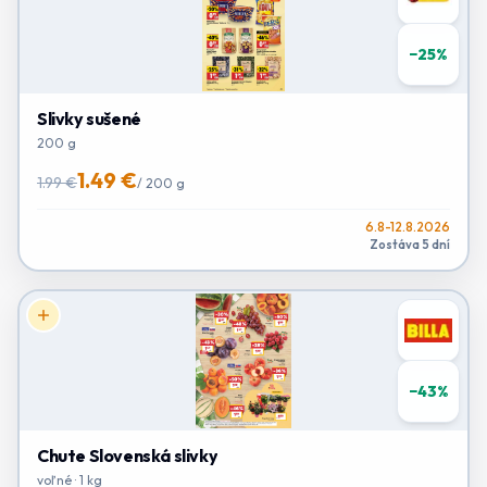
−
25
%
Slivky sušené
200 g
1.49 €
1.99 €
/
200 g
6.8-12.8.2026
Zostáva 5 dní
−
43
%
Chute Slovenská slivky
voľné · 1 kg