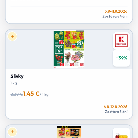
5.8-11.8.2026
Zostávajú 4 dni
−
39
%
Slivky
1 kg
1.45 €
2.39 €
/
1 kg
6.8-12.8.2026
Zostáva 5 dní