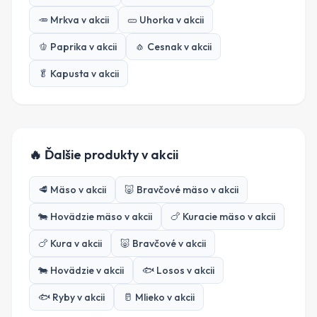
🥕
Mrkva
v akcii
🥒
Uhorka
v akcii
🫑
Paprika
v akcii
🧄
Cesnak
v akcii
🥬
Kapusta
v akcii
🔥 Ďalšie produkty v akcii
🥩
Mäso
v akcii
🐷
Bravčové mäso
v akcii
🐄
Hovädzie mäso
v akcii
🍗
Kuracie mäso
v akcii
🍗
Kura
v akcii
🐷
Bravčové
v akcii
🐄
Hovädzie
v akcii
🐟
Losos
v akcii
🐟
Ryby
v akcii
🥛
Mlieko
v akcii