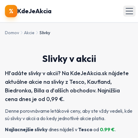
🔍
Produkty
%
KdeJeAkcia
🏪
Obchody
Domov
Akcie
Slivky
📄
Letáky
Slivky v akcii
Zobraziť všetky akcie
Hľadáte slivky v akcii? Na KdeJeAkcia.sk nájdete
aktuálne akcie na slivky z Tesco, Kaufland,
Biedronka, Billa a ďalších obchodov. Najnižšia
cena dnes je od 0,99 €.
Denne porovnávame letákové ceny, aby ste vždy vedeli, kde
sú slivky v akcii a do kedy jednotlivé akcie platia.
Najlacnejšie
slivky
dnes nájdeš v
Tesco
od
0.99
€
.