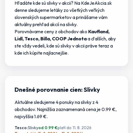
Hľadáte
kde sú slivky v akcii
? Na KdeJeAkcia.sk
denne sledujeme letáky zo všetkých veľkých
slovenských supermarketov a prinášame vám
aktuálny prehľad akcií na
slivky
.
Porovnávame ceny z obchodov ako
Kaufland,
Lidl, Tesco, Billa, COOP Jednota
a ďalších, aby
ste vždy vedeli,
kde sú slivky v akcii
práve teraz a
kde
ich
kúpite najlacnejšie.
Dnešné porovnanie cien:
Slivky
Aktuálne sledujeme
4
ponuky
na
slivky
z
4
obchodov.
Najnižšia zaznamenaná cena je 0.99 €
,
najvyššia 1.69 €.
Tesco
:
Slivky
od
0.99
€
platí do
11. 8. 2026