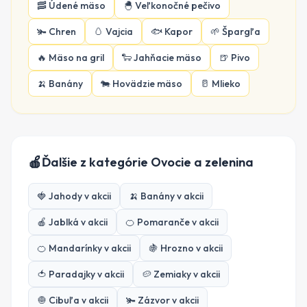
🥓
Údené mäso
🐣
Veľkonočné pečivo
🫚
Chren
🥚
Vajcia
🐟
Kapor
🌱
Špargľa
🔥
Mäso na gril
🐑
Jahňacie mäso
🍺
Pivo
🍌
Banány
🐄
Hovädzie mäso
🥛
Mlieko
🍎
Ďalšie z kategórie
Ovocie a zelenina
🍓
Jahody
v akcii
🍌
Banány
v akcii
🍎
Jablká
v akcii
🍊
Pomaranče
v akcii
🍊
Mandarínky
v akcii
🍇
Hrozno
v akcii
🍅
Paradajky
v akcii
🥔
Zemiaky
v akcii
🧅
Cibuľa
v akcii
🫚
Zázvor
v akcii