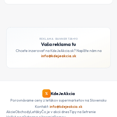
REKLAMA ·
BANNER 728×90
Vaša reklama tu
Chcete inzerovať na KdeJeAkcia.sk? Napíšte nám na
info@kdejeakcia.sk
KdeJeAkcia
%
Porovnávame ceny z letákov supermarketov na Slovensku
Kontakt:
info@kdejeakcia.sk
Akcie
Obchody
Letáky
Čo je v akcii dnes
Tipy na šetrenie