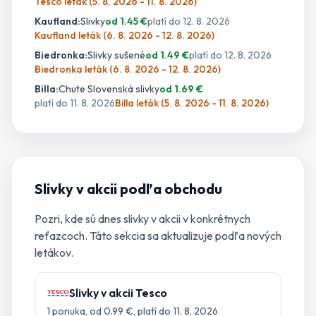
Tesco leták (5. 8. 2026 - 11. 8. 2026)
Kaufland
:
Slivky
od
1.45
€
platí do
12. 8. 2026
Kaufland leták (6. 8. 2026 - 12. 8. 2026)
Biedronka
:
Slivky sušené
od
1.49
€
platí do
12. 8. 2026
Biedronka leták (6. 8. 2026 - 12. 8. 2026)
Billa
:
Chute Slovenská slivky
od
1.69
€
platí do
11. 8. 2026
Billa leták (5. 8. 2026 - 11. 8. 2026)
Slivky
v akcii podľa obchodu
Pozri, kde sú dnes
slivky
v akcii v konkrétnych
reťazcoch. Táto sekcia sa aktualizuje podľa nových
letákov.
Slivky
v akcii
Tesco
1
ponuka
, od 0.99 €
, platí do 11. 8. 2026