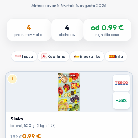
Aktualizované:
štvrtok 6. augusta 2026
4
4
od
0.99
€
produktov v akcii
obchodov
najnižšia cena
Tesco
Kaufland
Biedronka
Billa
−
38
%
Slivky
balené, 500 g, (1 kg = 1,98)
0.99 €
1.59 €