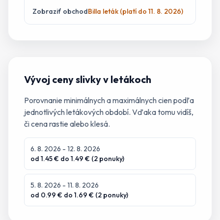
Zobraziť obchod
Billa leták (platí do 11. 8. 2026)
Vývoj ceny
slivky
v letákoch
Porovnanie minimálnych a maximálnych cien podľa
jednotlivých letákových období. Vďaka tomu vidíš,
či cena rastie alebo klesá.
6. 8. 2026
- 12. 8. 2026
od
1.45
€ do
1.49
€ (
2
ponuky
)
5. 8. 2026
- 11. 8. 2026
od
0.99
€ do
1.69
€ (
2
ponuky
)