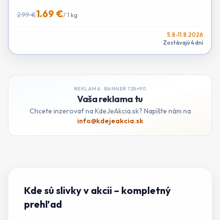
1.69 €
2.99 €
/
1 kg
5.8-11.8.2026
Zostávajú 4 dni
REKLAMA ·
BANNER 728×90
Vaša reklama tu
Chcete inzerovať na KdeJeAkcia.sk? Napíšte nám na
info@kdejeakcia.sk
Kde sú slivky v akcii
– kompletný
prehľad