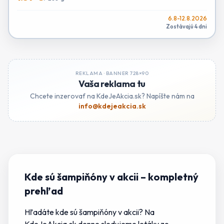
6.8-12.8.2026
Zostávajú 4 dni
REKLAMA ·
BANNER 728×90
Vaša reklama tu
Chcete inzerovať na KdeJeAkcia.sk? Napíšte nám na
info@kdejeakcia.sk
Kde sú šampiňóny v akcii
– kompletný
prehľad
Hľadáte
kde sú šampiňóny v akcii
? Na