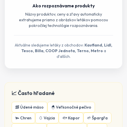
Ako rozpoznávame produkty
Názvy produktov, ceny a zľavy automaticky
extrahujeme priamo z obrázkov letákov pomocou
pokročilej technológie rozpoznávania.
Aktuálne sledujeme letáky z obchodov:
Kaufland, Lidl,
Tesco, Billa, COOP Jednota, Terno, Metro
a
ďalších.
📈 Často hľadané
🥓
Údené mäso
🐣
Veľkonočné pečivo
🫚
Chren
🥚
Vajcia
🐟
Kapor
🌱
Špargľa