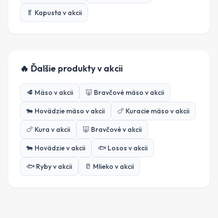
🥬
Kapusta
v akcii
🔥 Ďalšie produkty v akcii
🥩
Mäso
v akcii
🐷
Bravčové mäso
v akcii
🐄
Hovädzie mäso
v akcii
🍗
Kuracie mäso
v akcii
🍗
Kura
v akcii
🐷
Bravčové
v akcii
🐄
Hovädzie
v akcii
🐟
Losos
v akcii
🐟
Ryby
v akcii
🥛
Mlieko
v akcii