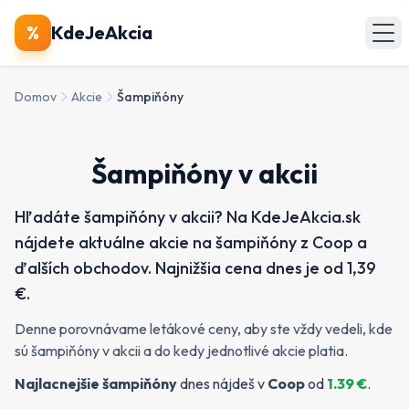
🔍
Produkty
%
KdeJeAkcia
🏪
Obchody
Domov
Akcie
Šampiňóny
📄
Letáky
Šampiňóny v akcii
Zobraziť všetky akcie
Hľadáte šampiňóny v akcii? Na KdeJeAkcia.sk
nájdete aktuálne akcie na šampiňóny z Coop a
ďalších obchodov. Najnižšia cena dnes je od 1,39
€.
Denne porovnávame letákové ceny, aby ste vždy vedeli, kde
sú šampiňóny v akcii a do kedy jednotlivé akcie platia.
Najlacnejšie
šampiňóny
dnes nájdeš v
Coop
od
1.39
€
.