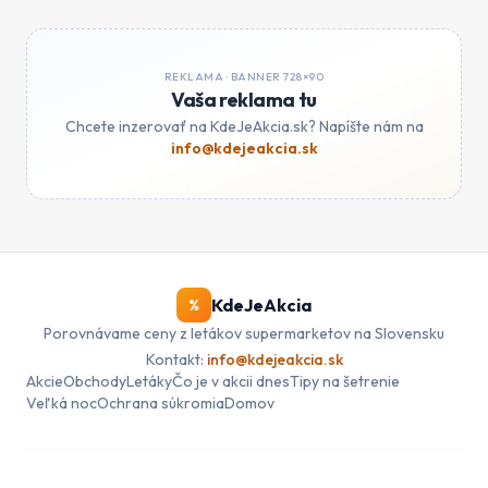
REKLAMA ·
BANNER 728×90
Vaša reklama tu
Chcete inzerovať na KdeJeAkcia.sk? Napíšte nám na
info@kdejeakcia.sk
KdeJeAkcia
%
Porovnávame ceny z letákov supermarketov na Slovensku
Kontakt:
info@kdejeakcia.sk
Akcie
Obchody
Letáky
Čo je v akcii dnes
Tipy na šetrenie
Veľká noc
Ochrana súkromia
Domov