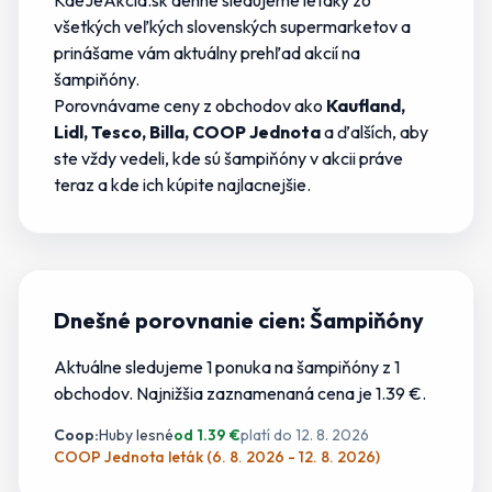
KdeJeAkcia.sk denne sledujeme letáky zo
všetkých veľkých slovenských supermarketov a
prinášame vám aktuálny prehľad akcií na
šampiňóny
.
Porovnávame ceny z obchodov ako
Kaufland,
Lidl, Tesco, Billa, COOP Jednota
a ďalších, aby
ste vždy vedeli,
kde sú šampiňóny v akcii
práve
teraz a kde
ich
kúpite najlacnejšie.
Dnešné porovnanie cien:
Šampiňóny
Aktuálne sledujeme
1
ponuka
na
šampiňóny
z
1
obchodov.
Najnižšia zaznamenaná cena je 1.39 €
.
Coop
:
Huby lesné
od
1.39
€
platí do
12. 8. 2026
COOP Jednota leták (6. 8. 2026 - 12. 8. 2026)