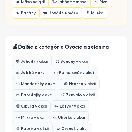
🔥
Mäso na gril
🐑
Jahňacie mäso
🍺
Pivo
🍌
Banány
🐄
Hovädzie mäso
🥛
Mlieko
🍎
Ďalšie z kategórie
Ovocie a zelenina
🍓
Jahody
v akcii
🍌
Banány
v akcii
🍎
Jablká
v akcii
🍊
Pomaranče
v akcii
🍊
Mandarínky
v akcii
🍇
Hrozno
v akcii
🍅
Paradajky
v akcii
🥔
Zemiaky
v akcii
🧅
Cibuľa
v akcii
🫚
Zázvor
v akcii
🥕
Mrkva
v akcii
🥒
Uhorka
v akcii
🫑
Paprika
v akcii
🧄
Cesnak
v akcii