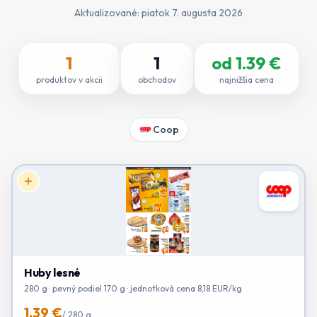
Aktualizované:
piatok 7. augusta 2026
1
1
od
1.39
€
produktov v akcii
obchodov
najnižšia cena
Coop
Huby lesné
280 g · pevný podiel 170 g · jednotková cena 8,18 EUR/kg
1.39 €
/
280 g